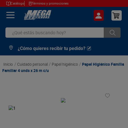
Catálogo
Términos y promociones
¿Qué estás buscando hoy?
¿Cómo quieres recibir tu pedido?
TÉRMINOS MÁS BUSCADOS
1
.
cerveza
cuidado personal
papel higiénico
Papel Higiénico Familia
2
.
arroz
Familiar 4 unds x 26 m c/u
3
.
leche
4
.
cafe
5
.
aceite
6
.
azucar
7
.
huevos