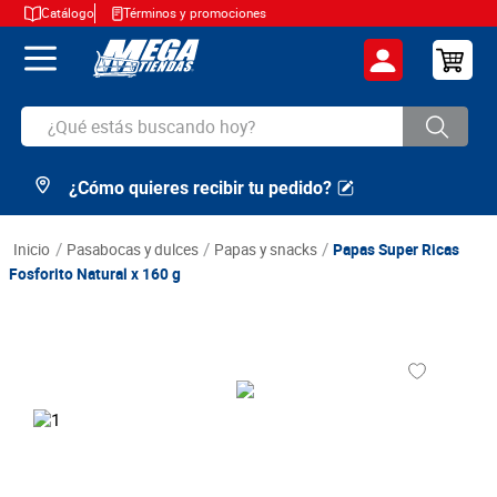
Catálogo
Términos y promociones
¿Qué estás buscando hoy?
¿Cómo quieres recibir tu pedido?
TÉRMINOS MÁS BUSCADOS
1
.
cerveza
pasabocas y dulces
papas y snacks
Papas Super Ricas
2
.
arroz
Fosforito Natural x 160 g
3
.
leche
4
.
cafe
5
.
aceite
6
.
azucar
7
.
huevos