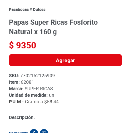
8
.
detergente
Pasabocas Y Dulces
9
.
queso
Papas Super Ricas Fosforito
10
.
papa
Natural x 160 g
$
9350
Agregar
SKU
:
7702152125909
Item
:
62081
Marca:
SUPER RICAS
Unidad de medida:
un
P.U.M :
Gramo a
$58.44
Descripción: