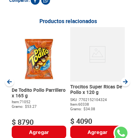
Compartir:
Productos relacionados
Dor
200
SKU :
Item
:
Gram
Trocitos Super Ricas De
De Todito Pollo Parrillero
Pollo x 120 g
x 165 g
SKU :
7702152104324
SKU :
7702189059970
Item
:
60338
$
Item
:
71052
Gramo:
$34.08
Gramo:
$53.27
$
4090
$
8790
Agregar
Agregar