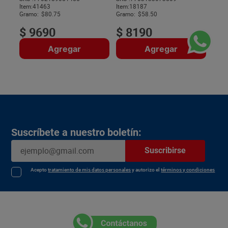
Item
:
41463
Item
:
18187
$
Gramo:
$80.75
Gramo:
$58.50
$
9690
$
8190
Agregar
Agregar
Suscríbete a nuestro boletín:
Suscribirse
Acepto
tratamiento de mis datos personales
y autorizo el
términos y condiciones