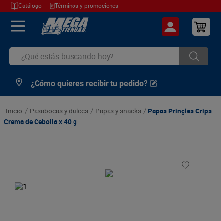
Catálogo
Términos y promociones
¿Qué estás buscando hoy?
¿Cómo quieres recibir tu pedido?
TÉRMINOS MÁS BUSCADOS
1
.
cerveza
pasabocas y dulces
papas y snacks
Papas Pringles Crips
2
.
arroz
Crema de Cebolla x 40 g
3
.
leche
4
.
cafe
5
.
aceite
6
.
azucar
7
.
huevos