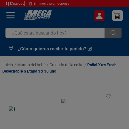
Catálogo
Términos y promociones
¿Qué estás buscando hoy?
¿Cómo quieres recibir tu pedido?
TÉRMINOS MÁS BUSCADOS
1
.
cerveza
mundo del bebé
cuidado de la colita
Pañal Xtra Fresh
2
.
arroz
Desechable G Etapa 3 x 30 und
3
.
leche
4
.
cafe
5
.
aceite
6
.
azucar
7
.
huevos