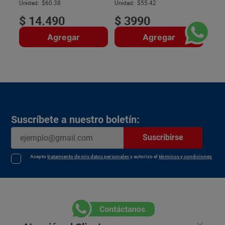
$
Unidad:
$60.38
Unidad:
$55.42
$
14
.
490
$
3990
Agregar
Agregar
Suscríbete a nuestro boletín:
Suscribirse
Acepto
tratamiento de mis datos personales
y autorizo el
términos y condiciones