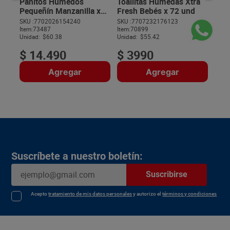
Panitos Húmedos
Toallitas Húmedas Xtra
Pequeñín Manzanilla x
Fresh Bebés x 72 und
240 unds
SKU :
7702026154240
SKU :
7707232176123
Item
:
73487
Item
:
70899
$
Unidad:
$60.38
Unidad:
$55.42
$
14
.
490
$
3990
Agregar
Agregar
Suscríbete a nuestro boletín:
Suscribirse
Acepto
tratamiento de mis datos personales
y autorizo el
términos y condiciones