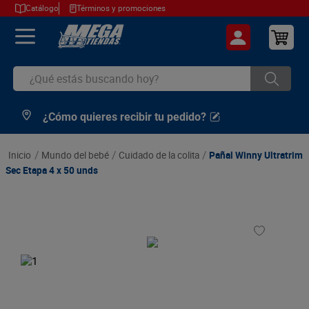
Catálogo
Términos y promociones
¿Qué estás buscando hoy?
¿Cómo quieres recibir tu pedido?
TÉRMINOS MÁS BUSCADOS
1
.
cerveza
mundo del bebé
cuidado de la colita
Pañal Winny Ultratrim
2
.
arroz
Sec Etapa 4 x 50 unds
3
.
leche
4
.
cafe
5
.
aceite
6
.
azucar
7
.
huevos