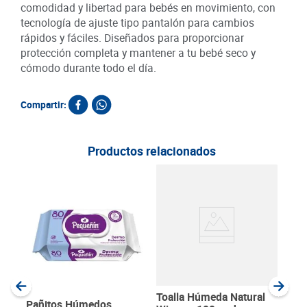
comodidad y libertad para bebés en movimiento, con
tecnología de ajuste tipo pantalón para cambios
rápidos y fáciles. Diseñados para proporcionar
protección completa y mantener a tu bebé seco y
cómodo durante todo el día.
Compartir:
Productos relacionados
Pan
Peq
12 
SKU :
Item
:
Unida
Toalla Húmeda Natural
Pañitos Húmedos