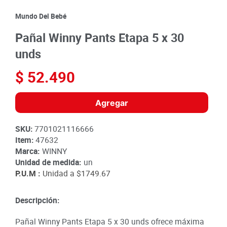
8
.
detergente
Mundo Del Bebé
9
.
queso
Pañal Winny Pants Etapa 5 x 30
10
.
papa
unds
$
52
.
490
Agregar
SKU
:
7701021116666
Item
:
47632
Marca:
WINNY
Unidad de medida:
un
P.U.M :
Unidad a
$1749.67
Descripción:
Pañal Winny Pants Etapa 5 x 30 unds ofrece máxima