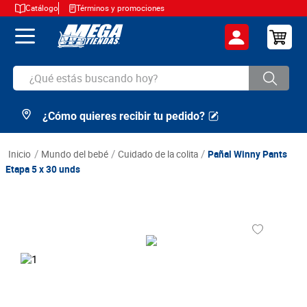
Catálogo
Términos y promociones
¿Qué estás buscando hoy?
¿Cómo quieres recibir tu pedido?
TÉRMINOS MÁS BUSCADOS
1
.
cerveza
mundo del bebé
cuidado de la colita
Pañal Winny Pants
2
.
arroz
Etapa 5 x 30 unds
3
.
leche
4
.
cafe
5
.
aceite
6
.
azucar
7
.
huevos