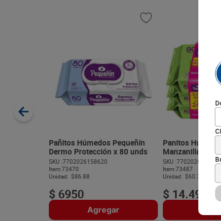
D
C
Pañitos Húmedos Pequeñín
Panitos Húmedo
Dermo Protección x 80 unds
Manzanilla x 24
B
SKU :
7702026158620
SKU :
770202615424
Item
:
73470
Item
:
73487
Unidad:
$86.88
Unidad:
$60.38
$
6950
$
14
.
490
Agregar
Agre