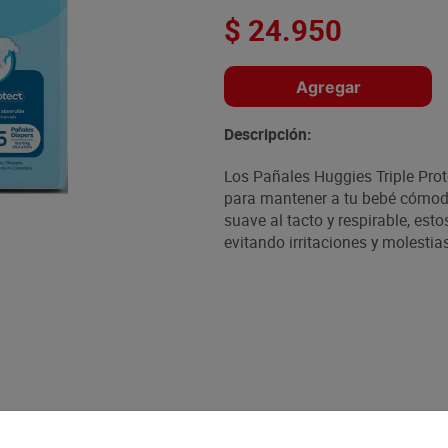
$
24
.
950
Agregar
Descripción:
Los Pañales Huggies Triple Prot
para mantener a tu bebé cómod
suave al tacto y respirable, est
evitando irritaciones y molesti