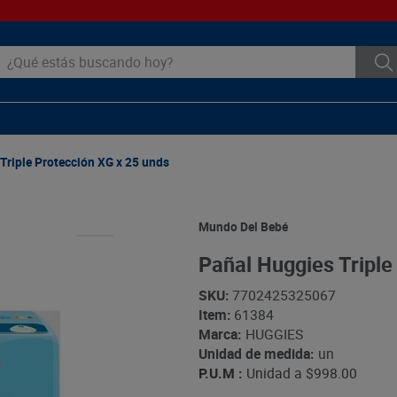
ué estás buscando hoy?
Triple Protección XG x 25 unds
Mundo Del Bebé
Pañal Huggies Triple
SKU
:
7702425325067
Item
:
61384
Marca:
HUGGIES
Unidad de medida:
un
P.U.M :
Unidad a
$998.00