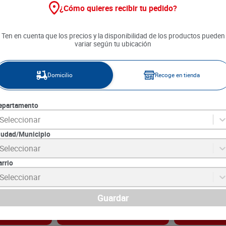
¿Cómo quieres recibir tu pedido?
Ten en cuenta que los precios y la disponibilidad de los productos pueden
variar según tu ubicación
Domicilio
Recoge en tienda
epartamento
Seleccionar
iudad/Municipio
s Pequeñín
Toalla Humeda Pequeñín
Toallitas Húm
Seleccionar
0 unds
Manzanilla x 80 unds
Sensitive x 80
arrio
0
SKU :
7702026152536
SKU :
7701021142
Item
:
63034
Item
:
34564
Seleccionar
Unidad:
$62.38
Unidad:
$149.88
$
4990
$
11
.
990
Guardar
gar
Agregar
Ag