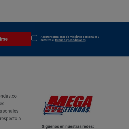
Acepto
tratamiento de mis datos personales
y
irse
autorizo el
términos y condiciones
endas.co
les
personales
respecto a
Síguenos en nuestras redes: