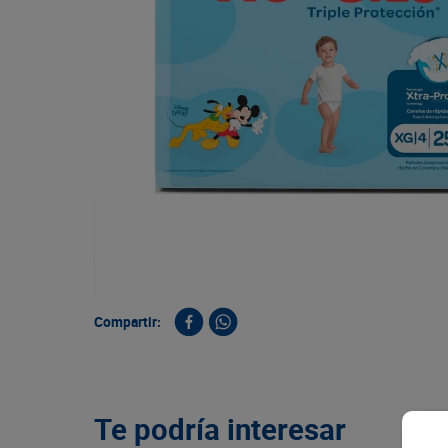
9
.
queso
10
.
papa
Compartir:
Te podría interesar