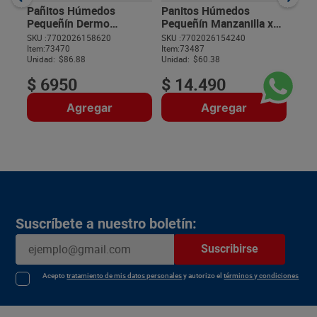
Unida
Pañitos Húmedos
Panitos Húmedos
Pequeñín Dermo
Pequeñín Manzanilla x
Protección x 80 unds
240 unds
SKU :
7702026158620
SKU :
7702026154240
Item
:
73470
Item
:
73487
$
Unidad:
$86.88
Unidad:
$60.38
$
6950
$
14
.
490
Agregar
Agregar
Suscríbete a nuestro boletín:
Suscribirse
Acepto
tratamiento de mis datos personales
y autorizo el
términos y condiciones