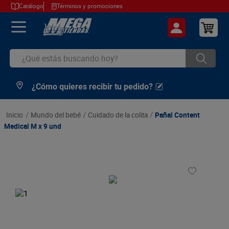
Catálogo
Términos y promociones
¿Qué estás buscando hoy?
¿Cómo quieres recibir tu pedido?
TÉRMINOS MÁS BUSCADOS
1
.
cerveza
mundo del bebé
cuidado de la colita
Pañal Content
2
.
arroz
Medical M x 9 und
3
.
leche
4
.
cafe
5
.
aceite
6
.
azucar
7
.
huevos