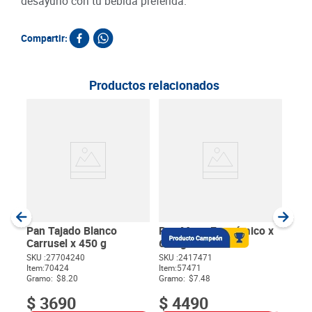
desayuno con tu bebida preferida.
Compartir:
Productos relacionados
Pan 
SKU :
Item
:
Gram
Pan Tajado Blanco
Pan Mega Económico x
Carrusel x 450 g
600 g
SKU :
27704240
SKU :
2417471
Item
:
70424
Item
:
57471
$
Gramo:
$8.20
Gramo:
$7.48
$
3690
$
4490