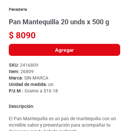
8
.
detergente
Panaderia
9
.
queso
Pan Mantequilla 20 unds x 500 g
10
.
papa
$
8090
Agregar
SKU
:
2416809
Item
:
26809
Marca:
SIN MARCA
Unidad de medida:
un
P.U.M :
Gramo a
$16.18
Descripción:
El Pan Mantequilla es un pan de mantequilla con un
increíble sabor y presentación para acompañar tu