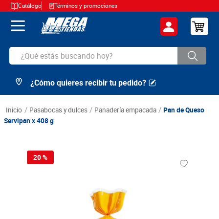
Catálogo
Términos y promociones
¿Qué estás buscando hoy?
¿Cómo quieres recibir tu pedido?
TÉRMINOS MÁS BUSCADOS
1
.
cerveza
pasabocas y dulces
panadería empacada
Pan de Queso
2
.
arroz
Servipan x 408 g
3
.
leche
4
.
cafe
20 %
5
.
aceite
6
.
azucar
7
.
huevos