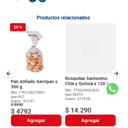
Productos relacionados
20 %
Tos
Bim
SKU :
Item
:
Gram
Rosquitas Sanissimo
Pan Aliñado Servipan x
Chía y Quínoa x 120 g
300 g
SKU :
7705326002433
SKU :
7707240270967
Item
:
58374
$
Item
:
857
Gramo:
$119.08
Gramo:
$15.97
$
5990
$
14
.
290
$
4792
Agregar
Agregar