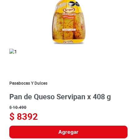
8
.
detergente
9
.
queso
10
.
papa
Pasabocas Y Dulces
Pan de Queso Servipan x 408 g
$
10
.
490
$
8392
Agregar