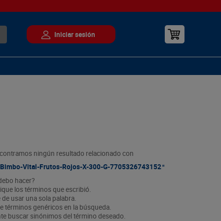
contramos ningún resultado relacionado con
Bimbo-Vital-Frutos-Rojos-X-300-G-7705326743152
debo hacer?
fique los términos que escribió.
e de usar una sola palabra.
ice términos genéricos en la búsqueda.
nte buscar sinónimos del término deseado.