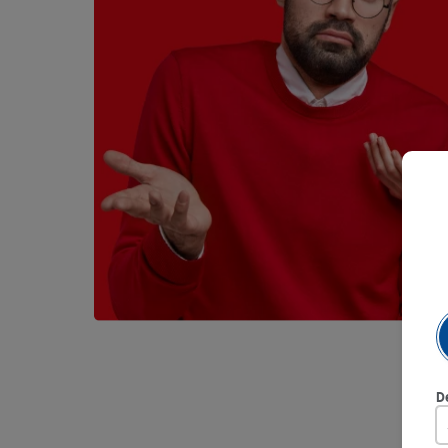
9
.
queso
10
.
papa
D