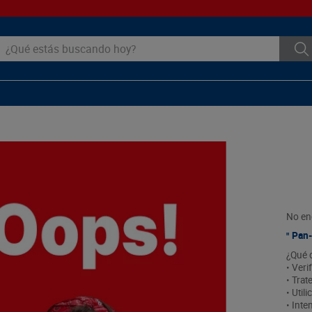
ué estás buscando hoy?
No en
Pan-
¿Qué 
• Veri
• Trat
• Util
• Inte