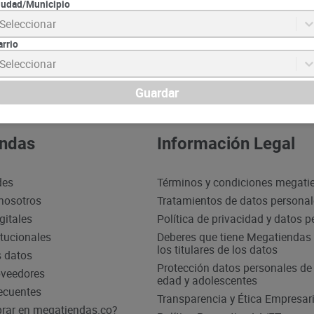
iudad/Municipio
Seleccionar
Suscrib
arrio
Seleccionar
Guardar
ndas
Información Legal
des
Términos y condiciones megati
nosotros
Tratamientos de datos persona
gitales
Política de privacidad y datos 
itucionales
Deberes que tiene Megatiendas 
los titulares de los datos
s datos
Protección datos personales d
oveedores
edad y adolescentes
ecuentes
Transparencia y Ética Empresari
ar en megatiendas.co?