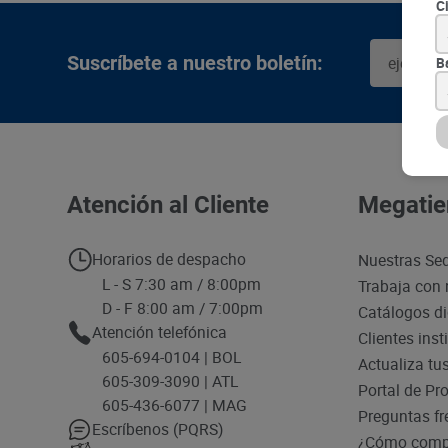
C
Suscríbete a nuestro boletín:
B
Atención al Cliente
Megatie
Horarios de despacho
Nuestras Se
L - S 7:30 am / 8:00pm
Trabaja con 
D - F 8:00 am / 7:00pm
Catálogos di
Atención telefónica
Clientes inst
605-694-0104 | BOL
Actualiza tu
605-309-3090 | ATL
Portal de Pr
605-436-6077 | MAG
Preguntas fr
Escríbenos (PQRS)
¿Cómo compr