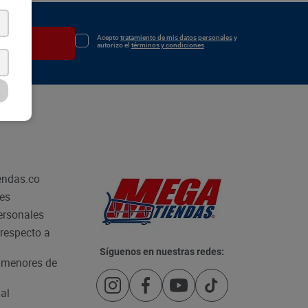
Acepto
tratamiento de mis datos personales
y
irse
autorizo el
términos y condiciones
endas.co
les
personales
respecto a
Síguenos en nuestras redes:
e menores de
al