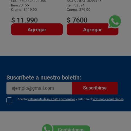
g
SKU :
7703348921084
SKU :
7707313099426
$
Item
:
70155
Item
:
52524
Gramo:
$119.90
Gramo:
$76.00
$
11
.
990
$
7600
Agregar
Agregar
Suscríbete a nuestro boletín:
Suscribirse
Acepto
tratamiento de mis datos personales
y autorizo el
términos y condiciones