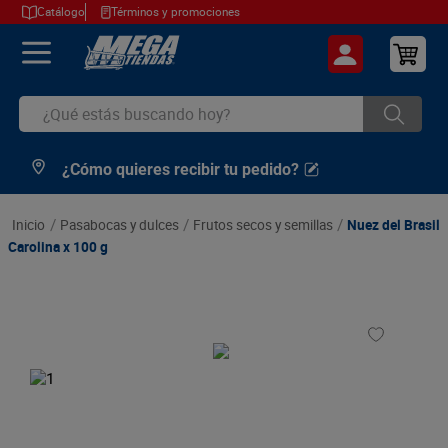
Catálogo
Términos y promociones
¿Qué estás buscando hoy?
¿Cómo quieres recibir tu pedido?
TÉRMINOS MÁS BUSCADOS
1
.
cerveza
pasabocas y dulces
frutos secos y semillas
Nuez del Brasil
2
.
arroz
Carolina x 100 g
3
.
leche
4
.
cafe
5
.
aceite
6
.
azucar
7
.
huevos