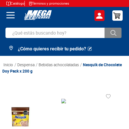
Catálogo
Términos y promociones
¿Qué estás buscando hoy?
¿Cómo quieres recibir tu pedido?
TÉRMINOS MÁS BUSCADOS
1
.
cerveza
despensa
bebidas achocolatadas
Nesquik de Chocolate
2
.
arroz
Doy Pack x 200 g
3
.
leche
4
.
cafe
5
.
aceite
6
.
azucar
7
.
huevos