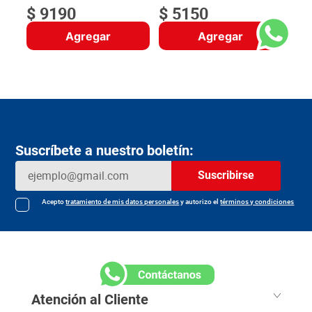
$
9190
$
5150
Agregar
Agregar
Suscríbete a nuestro boletín:
Suscribirse
Acepto
tratamiento de mis datos personales
y autorizo el
términos y condiciones
Atención al Cliente