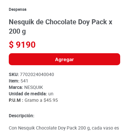
8
.
detergente
Despensa
9
.
queso
Nesquik de Chocolate Doy Pack x
10
.
papa
200 g
$
9190
Agregar
SKU
:
7702024040040
Item
:
541
Marca:
NESQUIK
Unidad de medida:
un
P.U.M :
Gramo a
$45.95
Descripción:
Con Nesquik Chocolate Doy Pack 200 g, cada vaso es