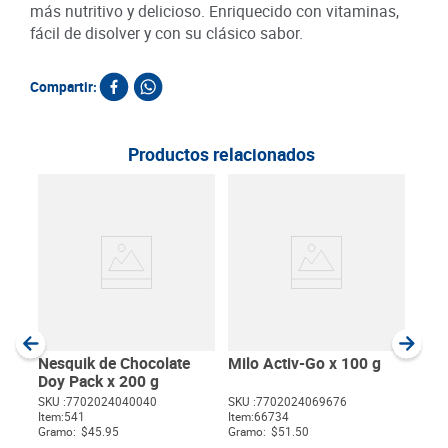
más nutritivo y delicioso. Enriquecido con vitaminas,
fácil de disolver y con su clásico sabor.
Compartir:
Productos relacionados
Choc
440
SKU :
Item
:
Gram
Nesquik de Chocolate
Milo Activ-Go x 100 g
Doy Pack x 200 g
SKU :
7702024040040
SKU :
7702024069676
Item
:
541
Item
:
66734
$
Gramo:
$45.95
Gramo:
$51.50