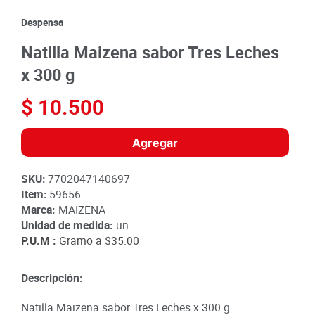
8
.
detergente
Despensa
9
.
queso
Natilla Maizena sabor Tres Leches
10
.
papa
x 300 g
$
10
.
500
Agregar
SKU
:
7702047140697
Item
:
59656
Marca:
MAIZENA
Unidad de medida:
un
P.U.M :
Gramo a
$35.00
Descripción:
Natilla Maizena sabor Tres Leches x 300 g.