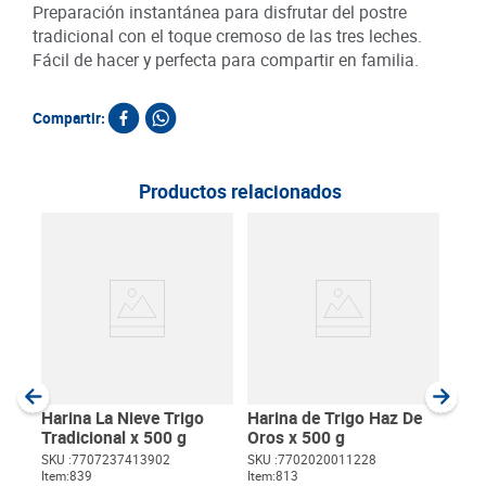
Preparación instantánea para disfrutar del postre
tradicional con el toque cremoso de las tres leches.
Fácil de hacer y perfecta para compartir en familia.
Compartir:
Productos relacionados
Har
500
SKU :
Item
:
Gram
Harina La Nieve Trigo
Harina de Trigo Haz De
Tradicional x 500 g
Oros x 500 g
SKU :
7707237413902
SKU :
7702020011228
Item
:
839
Item
:
813