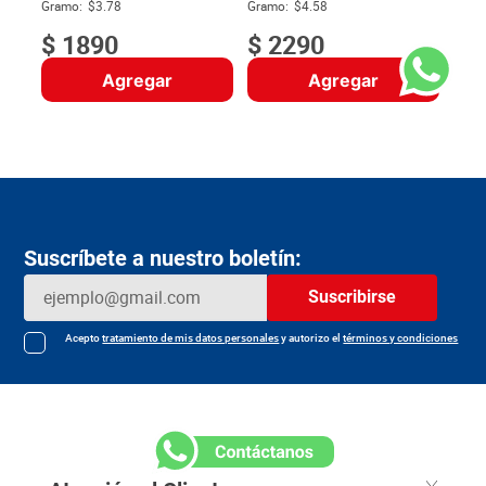
$
Gramo:
$3.78
Gramo:
$4.58
$
1890
$
2290
Agregar
Agregar
Suscríbete a nuestro boletín:
Suscribirse
Acepto
tratamiento de mis datos personales
y autorizo el
términos y condiciones