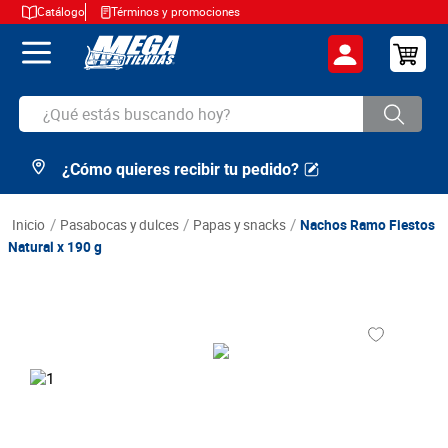
Catálogo
Términos y promociones
¿Qué estás buscando hoy?
¿Cómo quieres recibir tu pedido?
TÉRMINOS MÁS BUSCADOS
1
.
cerveza
pasabocas y dulces
papas y snacks
Nachos Ramo Fiestos
2
.
arroz
Natural x 190 g
3
.
leche
4
.
cafe
5
.
aceite
6
.
azucar
7
.
huevos