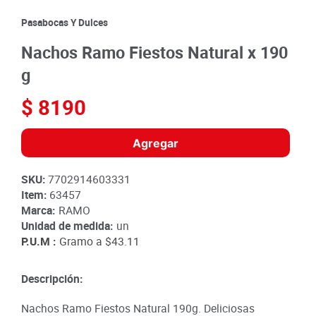
8
.
detergente
Pasabocas Y Dulces
9
.
queso
Nachos Ramo Fiestos Natural x 190
10
.
papa
g
$
8190
Agregar
SKU
:
7702914603331
Item
:
63457
Marca:
RAMO
Unidad de medida:
un
P.U.M :
Gramo a
$43.11
Descripción:
Nachos Ramo Fiestos Natural 190g. Deliciosas