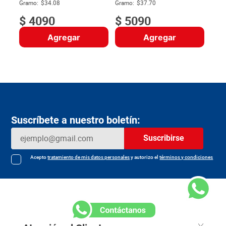
$
Gramo:
$34.08
Gramo:
$37.70
$
4090
$
5090
Agregar
Agregar
Suscríbete a nuestro boletín:
Suscribirse
Acepto
tratamiento de mis datos personales
y autorizo el
términos y condiciones