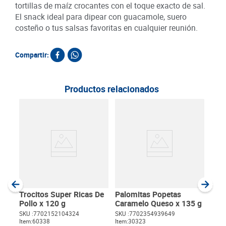
tortillas de maíz crocantes con el toque exacto de sal.
El snack ideal para dipear con guacamole, suero
costeño o tus salsas favoritas en cualquier reunión.
Compartir:
Productos relacionados
Ros
x 55
SKU :
Item
:
Gram
Trocitos Super Ricas De
Palomitas Popetas
Pollo x 120 g
Caramelo Queso x 135 g
SKU :
7702152104324
SKU :
7702354939649
Item
:
60338
Item
:
30323