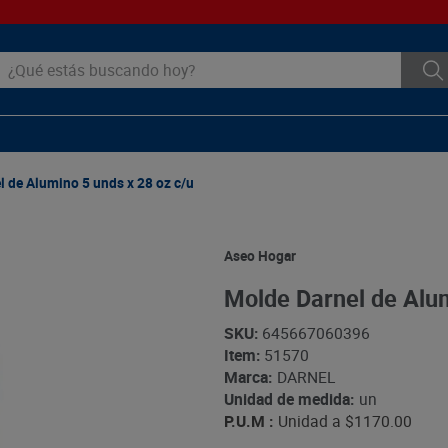
ué estás buscando hoy?
 de Alumino 5 unds x 28 oz c/u
Aseo Hogar
Molde Darnel de Alum
SKU
:
645667060396
Item
:
51570
Marca:
DARNEL
Unidad de medida:
un
P.U.M :
Unidad a
$1170.00