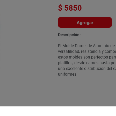
$
5850
Agregar
Descripción:
El Molde Darnel de Aluminio de 
versatilidad, resistencia y com
estos moldes son perfectos para
platillos, desde carnes hasta po
una excelente distribución del c
uniformes.