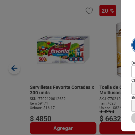
20 %
D
C
Servilletas Favorita Cortadas x
Toalla de Cocina
300 unds
Multiusos 1 und 
B
SKU :
7702120012682
SKU :
770212001317
Item
:
59171
Item
:
7623
Unidad:
$16.17
Unidad:
$82.90
$
8290
$
4850
$
6632
Agregar
Agre