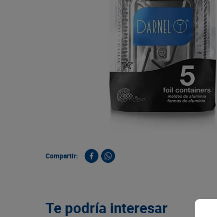
9
.
queso
10
.
papa
Compartir:
Te podría interesar