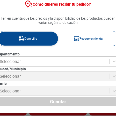
¿Cómo quieres recibir tu pedido?
Ten en cuenta que los precios y la disponibilidad de los productos pueden
variar según tu ubicación
Domicilio
Recoge en tienda
epartamento
Seleccionar
iudad/Municipio
 Rosal Plus
Servilletas Familia Acolchamax
Palillos Panda
Seleccionar
x 80 hojas
x 100 unds
180 unds
arrio
7
SKU :
7702026020156
SKU :
7703252002
Item
:
58609
Item
:
2348
Seleccionar
Unidad:
$52.50
Unidad:
$5.50
$
5250
$
990
Guardar
gar
Agregar
Ag