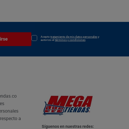
Acepto
tratamiento de mis datos personales
y
irse
autorizo el
términos y condiciones
endas.co
les
personales
respecto a
Síguenos en nuestras redes: