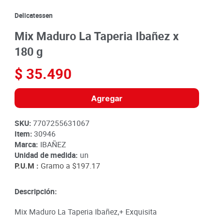
8
.
detergente
Delicatessen
9
.
queso
Mix Maduro La Taperia Ibañez x
10
.
papa
180 g
$
35
.
490
Agregar
SKU
:
7707255631067
Item
:
30946
Marca:
IBAÑEZ
Unidad de medida:
un
P.U.M :
Gramo a
$197.17
Descripción:
Mix Maduro La Taperia Ibañez,+ Exquisita