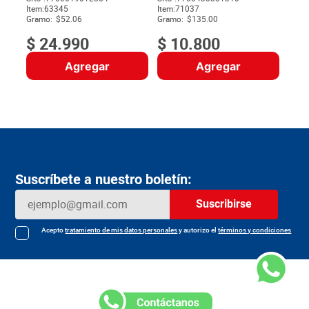
Item
:
63345
Item
:
71037
$
Gramo:
$52.06
Gramo:
$135.00
$
24
.
990
$
10
.
800
Agregar
Agregar
Suscríbete a nuestro boletín:
Suscribirse
Acepto
tratamiento de mis datos personales
y autorizo el
términos y condiciones