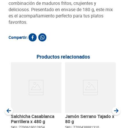
combinación de maduros fritos, crujientes y
deliciosos. Presentado en envase de 180 g, este mix
es el acompañamiento perfecto para tus platos
favoritos.
Compartir:
Productos relacionados
Jam
210
SKU :
Item
:
Gram
Salchicha Casablanca
Jamón Serrano Tajado x
Parrillera x 480 g
80 g
SKU :
7700619012854
SKU :
7700438881310