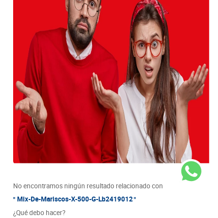
8
.
detergente
9
.
queso
10
.
papa
No encontramos ningún resultado relacionado con
Mix-De-Mariscos-X-500-G-Lb2419012
¿Qué debo hacer?