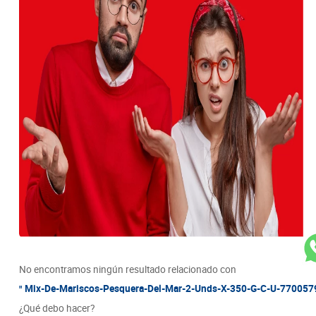
8
.
detergente
9
.
queso
10
.
papa
No encontramos ningún resultado relacionado con
Mix-De-Mariscos-Pesquera-Del-Mar-2-Unds-X-350-G-C-U-77005
¿Qué debo hacer?