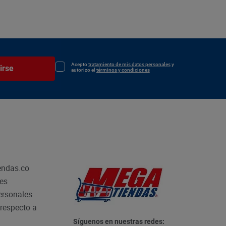
Acepto
tratamiento de mis datos personales
y
irse
autorizo el
términos y condiciones
endas.co
les
personales
respecto a
Síguenos en nuestras redes: