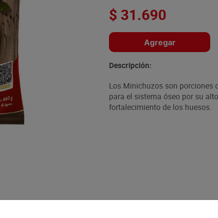
$
31
.
690
Agregar
Descripción:
Los Minichuzos son porciones d
para el sistema óseo por su alt
fortalecimiento de los huesos.