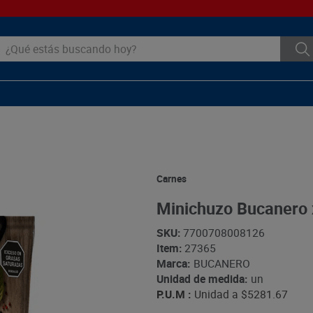
ué estás buscando hoy?
Carnes
Minichuzo Bucanero 
SKU
:
7700708008126
Item
:
27365
Marca:
BUCANERO
Unidad de medida:
un
P.U.M :
Unidad a
$5281.67