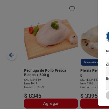
D
C
Pechuga de Pollo Fresca
Pierna Pernil Co
Blanca x 500 g
g
B
SKU :
LB4649
SKU :
LB2416729
Item
:
4649
Item
:
4593
Gramo:
$16.69
Gramo:
$6.79
$
8345
$
3395
Agregar
Agre