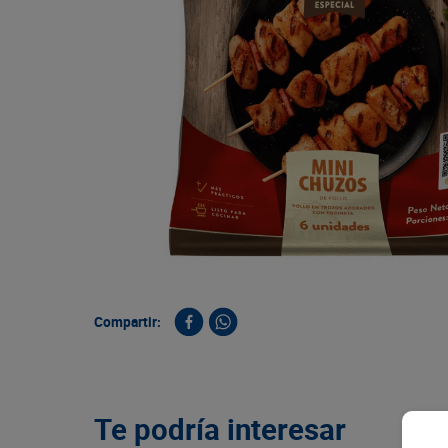
9
.
queso
10
.
papa
Compartir:
Te podría interesar