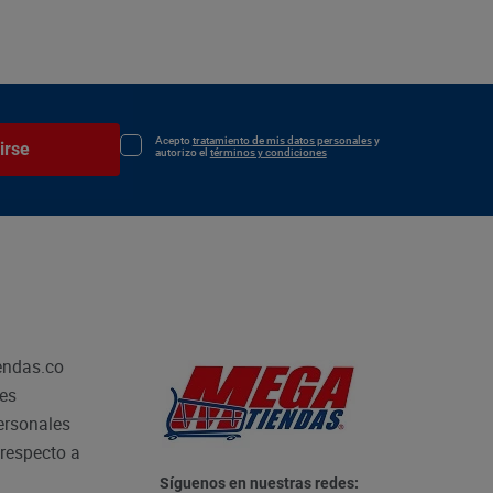
Acepto
tratamiento de mis datos personales
y
irse
autorizo el
términos y condiciones
endas.co
les
personales
respecto a
Síguenos en nuestras redes: