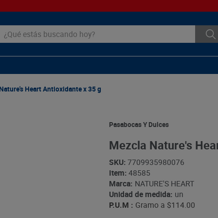
ué estás buscando hoy?
Nature's Heart Antioxidante x 35 g
Pasabocas Y Dulces
Mezcla Nature's Hear
SKU
:
7709935980076
Item
:
48585
Marca:
NATURE'S HEART
Unidad de medida:
un
P.U.M :
Gramo a
$114.00