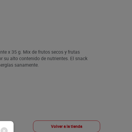
te x 35 g. Mix de frutos secos y frutas
 su alto contenido de nutrientes. El snack
energías sanamente.
Volver a la tienda