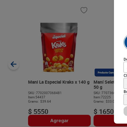
D
C
Mani La Especial Kraks x 140 g
Maní Seletti Sal
50 g
B
SKU :
7702007068481
SKU :
770736663406
Item
:
54437
Item
:
72225
Gramo:
$39.64
Gramo:
$33.00
$
5550
$
1650
Agregar
Agre