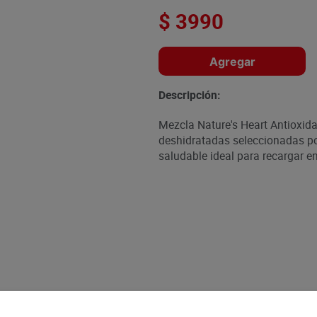
$
3990
Agregar
Descripción:
Mezcla Nature's Heart Antioxidan
deshidratadas seleccionadas por
saludable ideal para recargar 