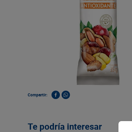
9
.
queso
10
.
papa
Compartir:
Te podría interesar