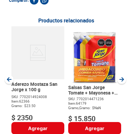
Compartir:
Productos relacionados
Sal
Jor
SKU :
Item
:
Gram
Aderezo Mostaza San
Salsas San Jorge
Jorge x 100 g
Tomate + Mayonesa +
SKU :
7702014924008
Mostaza x 200 g c/u
SKU :
7702014471236
Item
:
62366
$
Item
:
64179
Gramo:
$23.50
Gramo,Gramo:
$NaN
$
2350
$
15
.
850
Agregar
Agregar