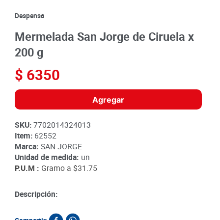
8
.
detergente
Despensa
9
.
queso
Mermelada San Jorge de Ciruela x
10
.
papa
200 g
$
6350
Agregar
SKU
:
7702014324013
Item
:
62552
Marca:
SAN JORGE
Unidad de medida:
un
P.U.M :
Gramo a
$31.75
Descripción: