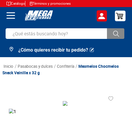
Catálogo
Términos y promociones
¿Qué estás buscando hoy?
¿Cómo quieres recibir tu pedido?
TÉRMINOS MÁS BUSCADOS
1
.
cerveza
pasabocas y dulces
confitería
Masmelos Chocmelos
2
.
arroz
Snack Vainilla x 32 g
3
.
leche
4
.
cafe
5
.
aceite
6
.
azucar
7
.
huevos