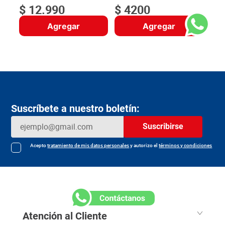
$
12
.
990
$
4200
Agregar
Agregar
Suscríbete a nuestro boletín:
Suscribirse
Acepto
tratamiento de mis datos personales
y autorizo el
términos y condiciones
Atención al Cliente