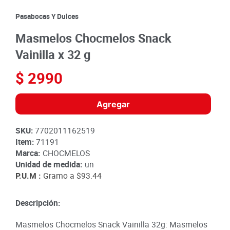
8
.
detergente
Pasabocas Y Dulces
9
.
queso
Masmelos Chocmelos Snack
10
.
papa
Vainilla x 32 g
$
2990
Agregar
SKU
:
7702011162519
Item
:
71191
Marca:
CHOCMELOS
Unidad de medida:
un
P.U.M :
Gramo a
$93.44
Descripción:
Masmelos Chocmelos Snack Vainilla 32g: Masmelos