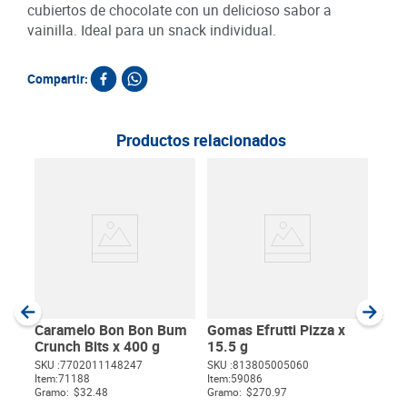
cubiertos de chocolate con un delicioso sabor a
vainilla. Ideal para un snack individual.
Compartir:
Productos relacionados
Mas
Fru
SKU :
Item
:
Gram
Caramelo Bon Bon Bum
Gomas Efrutti Pizza x
Crunch Bits x 400 g
15.5 g
SKU :
7702011148247
SKU :
813805005060
Item
:
71188
Item
:
59086
$
Gramo:
$32.48
Gramo:
$270.97