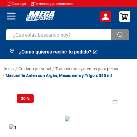
Catálogo
Términos y promociones
¿Qué estás buscando hoy?
¿Cómo quieres recibir tu pedido?
TÉRMINOS MÁS BUSCADOS
1
.
cerveza
cuidado personal
tratamientos y cremas para peinar
2
.
arroz
Mascarilla Anian con Argán, Macadamia y Trigo x 350 ml
3
.
leche
4
.
cafe
20 %
5
.
aceite
6
.
azucar
7
.
huevos