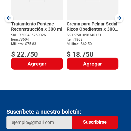
SKU :
Item
:
Milili
Tratamiento Pantene
Crema para Peinar Sedal
Reconstrucción x 300 ml
Rizos Obedientes x 300
ml
SKU :
7500435259026
SKU :
7501056340131
Item
:
73604
Item
:
1868
$
MililItro:
$75.83
Mililitro:
$62.50
$
22
.
750
$
18
.
750
Agregar
Agregar
Suscríbete a nuestro boletín:
Suscribirse