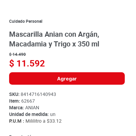
8
.
detergente
9
.
queso
Cuidado Personal
10
.
papa
Mascarilla Anian con Argán,
Macadamia y Trigo x 350 ml
$
14
.
490
$
11
.
592
Agregar
SKU
:
8414716140943
Item
:
62667
Marca:
ANIAN
Unidad de medida:
un
P.U.M :
Mililitro a
$33.12