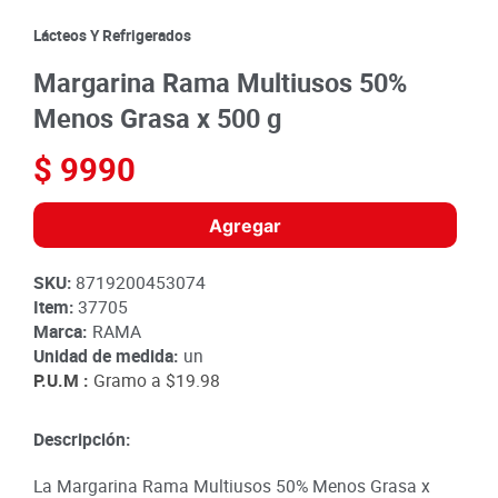
8
.
detergente
Lácteos Y Refrigerados
9
.
queso
Margarina Rama Multiusos 50%
10
.
papa
Menos Grasa x 500 g
$
9990
Agregar
SKU
:
8719200453074
Item
:
37705
Marca:
RAMA
Unidad de medida:
un
P.U.M :
Gramo a
$19.98
Descripción:
La Margarina Rama Multiusos 50% Menos Grasa x