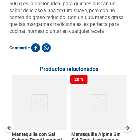
500 g es la opción ideal para quienes buscan un
sabor delicioso y una textura suave, pero con un
contenido graso reducido. Con un 50% menos grasa
que las margarinas tradicionales, es perfecta para
cocinar, hornear o untar en cualquier receta
Compartir:
Productos relacionados
20 %
Mar
x 5
500
SKU :
Item
:
Gram
Mantequilla con Sal
Mantequilla Alpina Sin
Colanta Papel Laminado
Sal Papel Laminado x