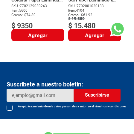
x 125 g
250 g
SKU :
7702129030243
SKU :
7702001020133
Item
:
5600
Item
:
4104
$
Gramo:
$74.80
Gramo:
$61.92
$
19
.
350
$
9350
$
15
.
480
Agregar
Agregar
Suscríbete a nuestro boletín:
Suscribirse
Acepto
tratamiento de mis datos personales
y autorizo el
términos y condiciones