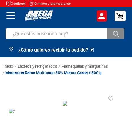
Catálogo
Términos y promociones
¿Qué estás buscando hoy?
¿Cómo quieres recibir tu pedido?
TÉRMINOS MÁS BUSCADOS
1
.
cerveza
lácteos y refrigerados
mantequillas y margarinas
2
.
arroz
Margarina Rama Multiusos 50% Menos Grasa x 500 g
3
.
leche
4
.
cafe
5
.
aceite
6
.
azucar
7
.
huevos