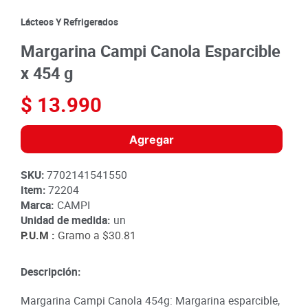
8
.
detergente
Lácteos Y Refrigerados
9
.
queso
Margarina Campi Canola Esparcible
10
.
papa
x 454 g
$
13
.
990
Agregar
SKU
:
7702141541550
Item
:
72204
Marca:
CAMPI
Unidad de medida:
un
P.U.M :
Gramo a
$30.81
Descripción:
Margarina Campi Canola 454g: Margarina esparcible,