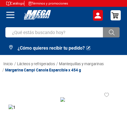
Catálogo
Términos y promociones
¿Qué estás buscando hoy?
¿Cómo quieres recibir tu pedido?
TÉRMINOS MÁS BUSCADOS
1
.
cerveza
lácteos y refrigerados
mantequillas y margarinas
2
.
arroz
Margarina Campi Canola Esparcible x 454 g
3
.
leche
4
.
cafe
5
.
aceite
6
.
azucar
7
.
huevos