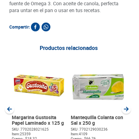
fuente de Omega 3. Con aceite de canola, perfecta
para untar en el pan o usar en tus recetas.
Compartir:
Productos relacionados
Mant
Sal
250
SKU :
Item
:
Gram
Margarina Gustosita
Mantequilla Colanta con
Papel Laminado x 125 g
Sal x 250 g
SKU :
7702028021625
SKU :
7702129030236
$
Item
:
25359
Item
:
4109
Gramo:
$18.32
Gramo:
$66.76