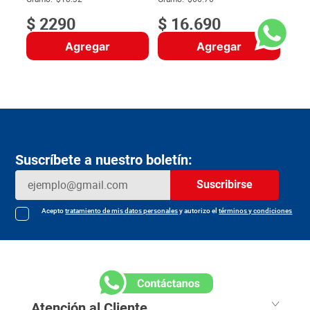
$
2290
$
16
.
690
Agregar
Agregar
Suscríbete a nuestro boletín:
Suscribirse
Acepto
tratamiento de mis datos personales
y autorizo el
términos y condiciones
Atención al Cliente