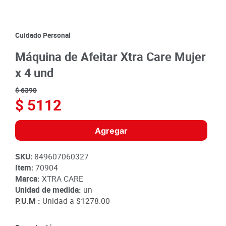
8
.
detergente
9
.
queso
Cuidado Personal
10
.
papa
Máquina de Afeitar Xtra Care Mujer
x 4 und
$
6390
$
5112
Agregar
SKU
:
849607060327
Item
:
70904
Marca:
XTRA CARE
Unidad de medida:
un
P.U.M :
Unidad a
$1278.00