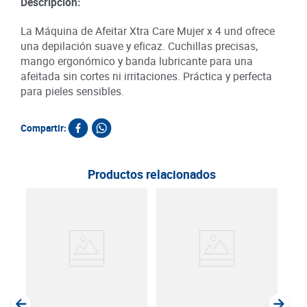
Descripción:
La Máquina de Afeitar Xtra Care Mujer x 4 und ofrece
una depilación suave y eficaz. Cuchillas precisas,
mango ergonómico y banda lubricante para una
afeitada sin cortes ni irritaciones. Práctica y perfecta
para pieles sensibles.
Compartir:
Productos relacionados
Máq
Ven
SKU :
Item
: