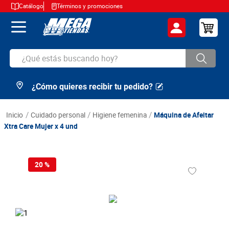
Catálogo
Términos y promociones
¿Qué estás buscando hoy?
¿Cómo quieres recibir tu pedido?
TÉRMINOS MÁS BUSCADOS
1
.
cerveza
cuidado personal
higiene femenina
Máquina de Afeitar
2
.
arroz
Xtra Care Mujer x 4 und
3
.
leche
4
.
cafe
20 %
5
.
aceite
6
.
azucar
7
.
huevos