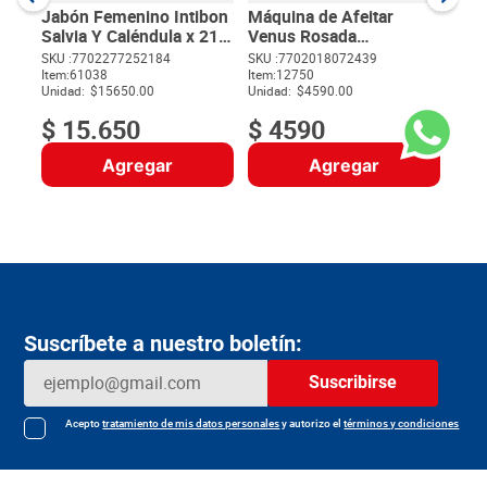
Unida
Jabón Femenino Intibon
Máquina de Afeitar
Salvia Y Caléndula x 210
Venus Rosada
g + 44 g
Desechable x 1 und
SKU :
7702277252184
SKU :
7702018072439
Item
:
61038
Item
:
12750
$
Unidad:
$15650.00
Unidad:
$4590.00
$
15
.
650
$
4590
Agregar
Agregar
Suscríbete a nuestro boletín:
Suscribirse
Acepto
tratamiento de mis datos personales
y autorizo el
términos y condiciones