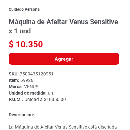
8
.
detergente
Cuidado Personal
9
.
queso
Máquina de Afeitar Venus Sensitive
10
.
papa
x 1 und
$
10
.
350
Agregar
SKU
:
7500435120951
Item
:
69926
Marca:
VENUS
Unidad de medida:
un
P.U.M :
Unidad a
$10350.00
Descripción:
La Máquina de Afeitar Venus Sensitive está diseñada