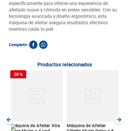
específicamente para ofrecer una experiencia de
afeitado suave y cómoda en pieles sensibles. Con su
tecnología avanzada y diseño ergonómico, esta
máquina de afeitar asegura resultados efectivos
mientras cuida tu piel.
Compartir:
Productos relacionados
20 %
Maqu
Sch
Rep
SKU :
Item
:
Unida
Máquina de Afeitar Xtra
Máquina de Afeitar
Care Mujer x 4 und
Gillette Mujer Deisy x 5