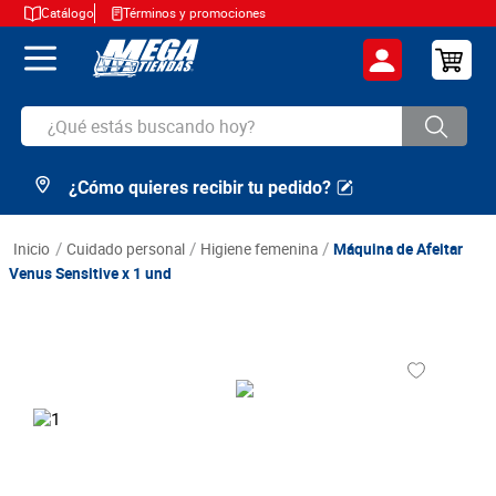
Catálogo
Términos y promociones
¿Qué estás buscando hoy?
¿Cómo quieres recibir tu pedido?
TÉRMINOS MÁS BUSCADOS
1
.
cerveza
cuidado personal
higiene femenina
Máquina de Afeitar
2
.
arroz
Venus Sensitive x 1 und
3
.
leche
4
.
cafe
5
.
aceite
6
.
azucar
7
.
huevos