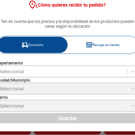
¿Cómo quieres recibir tu pedido?
Ten en cuenta que los precios y la disponibilidad de los productos pueden
variar según tu ubicación
Domicilio
Recoge en tienda
epartamento
Seleccionar
iudad/Municipio
r Gillette
Cera Ego x 160 ml
Espuma de Afei
Seleccionar
agrip 3 x 2
Carbon Active
arrio
7
SKU :
7702006300087
SKU :
7500435219
Item
:
32175
Item
:
72151
Seleccionar
Mililitro:
$76.81
Mililitro:
$125.74
$
12
.
290
$
19
.
490
Guardar
gar
Agregar
Ag