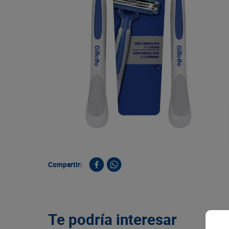
9
.
queso
10
.
papa
Compartir:
Te podría interesar