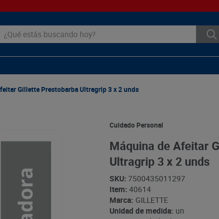
ué estás buscando hoy?
eitar Gillette Prestobarba Ultragrip 3 x 2 unds
Cuidado Personal
Máquina de Afeitar G
Ultragrip 3 x 2 unds
SKU
:
7500435011297
Item
:
40614
Marca:
GILLETTE
Unidad de medida:
un