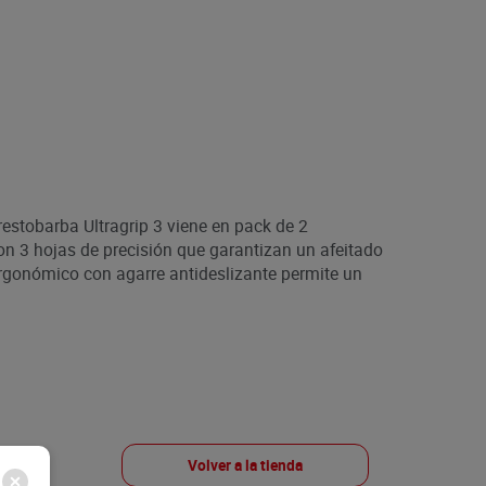
restobarba Ultragrip 3 viene en pack de 2
n 3 hojas de precisión que garantizan un afeitado
gonómico con agarre antideslizante permite un
Volver a la tienda