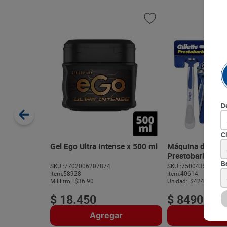
D
C
Gel Ego Ultra Intense x 500 ml
Máquina de Afeita
Prestobarba Ultr
unds
B
SKU :
7702006207874
SKU :
750043501129
Item
:
58928
Item
:
40614
Mililitro:
$36.90
Unidad:
$4245.00
$
18
.
450
$
8490
Agregar
Agre