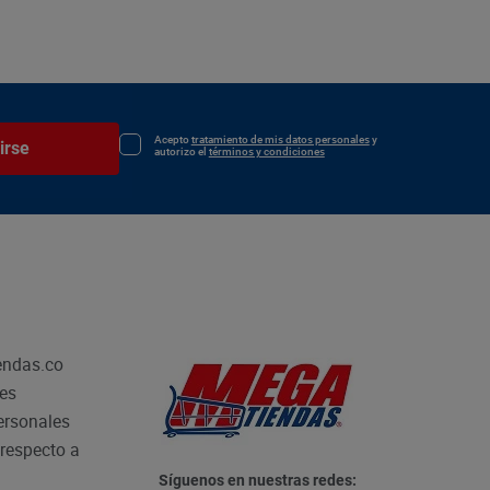
Acepto
tratamiento de mis datos personales
y
irse
autorizo el
términos y condiciones
endas.co
les
personales
respecto a
Síguenos en nuestras redes: