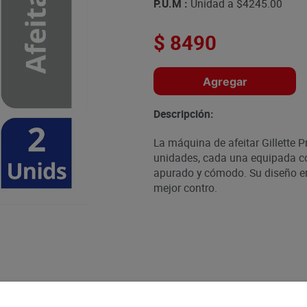
P.U.M :
Unidad a
$4245.00
$
8490
Agregar
Descripción:
La máquina de afeitar Gillette P
unidades, cada una equipada co
apurado y cómodo. Su diseño er
mejor contro.