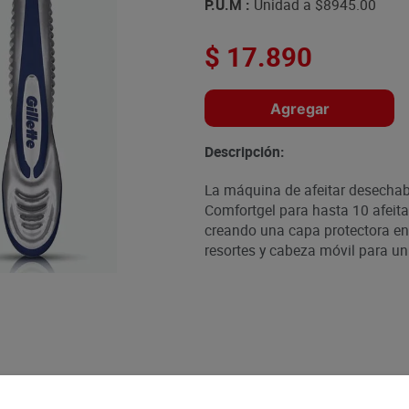
P.U.M :
Unidad a
$8945.00
$
17
.
890
Agregar
Descripción:
La máquina de afeitar desechab
Comfortgel para hasta 10 afeita
creando una capa protectora ent
resortes y cabeza móvil para un