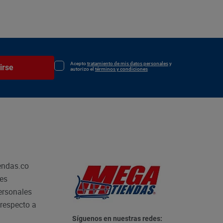
Acepto
tratamiento de mis datos personales
y
irse
autorizo el
términos y condiciones
endas.co
les
personales
respecto a
Síguenos en nuestras redes: