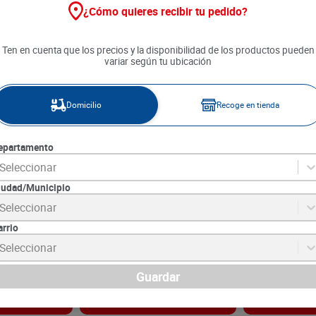
¿Cómo quieres recibir tu pedido?
Ten en cuenta que los precios y la disponibilidad de los productos pueden
variar según tu ubicación
Domicilio
Recoge en tienda
epartamento
Seleccionar
iudad/Municipio
r Gillette
Maquina de Afeitar Gillette
Repusetos Máq
Seleccionar
a Regular x 1
Carbon Active x 4 unds
Quattro Titani
arrio
1
SKU :
7500435245838
SKU :
4891228550
Item
:
72153
Item
:
29998
Seleccionar
Unidad:
$8972.50
Unidad:
$11425.0
$
35
.
890
$
22
.
850
Guardar
gar
Agregar
Ag