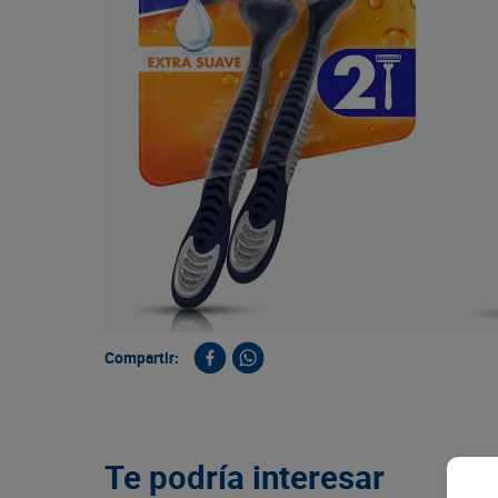
9
.
queso
10
.
papa
Compartir:
Te podría interesar