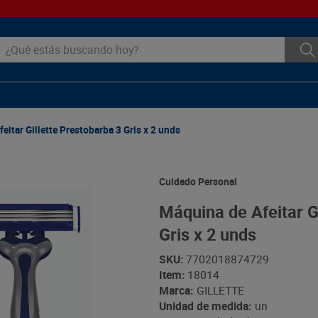
ué estás buscando hoy?
eitar Gillette Prestobarba 3 Gris x 2 unds
Cuidado Personal
Máquina de Afeitar G
Gris x 2 unds
SKU
:
7702018874729
Item
:
18014
Marca:
GILLETTE
Unidad de medida:
un