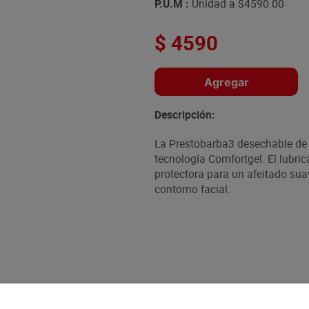
P.U.M :
Unidad a
$4590.00
$
4590
Agregar
Descripción:
La Prestobarba3 desechable de 
tecnología Comfortgel. El lubri
protectora para un afeitado sua
contorno facial.