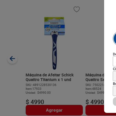
D
C
Máquina de Afeitar Schick
Máquina de Afei
Quattro Titanium x 1 und
Quattro Sensible
B
SKU :
4891228530136
SKU :
750221473962
Item
:
17933
Item
:
48524
Unidad:
$4990.00
Unidad:
$4990.00
$
4990
$
4990
Agregar
Agre