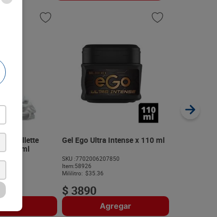
Gel Ego Attr
x 240 ml
SKU :
77020062
Item
:
45551
Mililitro:
$47.04
tar Gillette
Gel Ego Ultra Intense x 110 ml
 x 155 ml
754
SKU :
7702006207850
$
11
.
29
Item
:
58926
Mililitro:
$35.36
$
3890
regar
Agregar
A