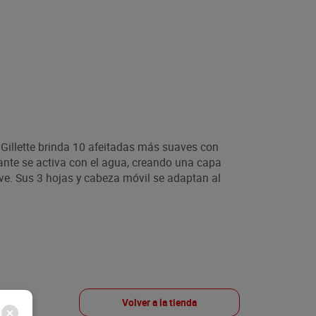
Gillette brinda 10 afeitadas más suaves con
cante se activa con el agua, creando una capa
ve. Sus 3 hojas y cabeza móvil se adaptan al
Volver a la tienda