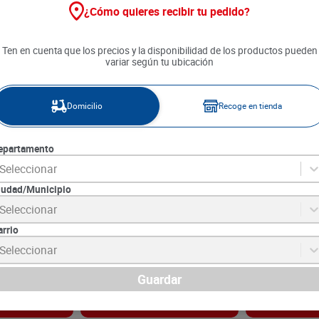
¿Cómo quieres recibir tu pedido?
Ten en cuenta que los precios y la disponibilidad de los productos pueden
variar según tu ubicación
Domicilio
Recoge en tienda
epartamento
Seleccionar
iudad/Municipio
tar Schick
Máquina de Afeitar Gillette
Espuma de Afei
Seleccionar
 x 1 und
Prestobarba Ultra x 3 unds
Carbon Active
arrio
0
SKU :
7500435169691
SKU :
7500435219
Item
:
54496
Item
:
72151
Seleccionar
Unidad:
$4816.67
Mililitro:
$125.74
$
14
.
450
$
19
.
490
Guardar
gar
Agregar
Ag