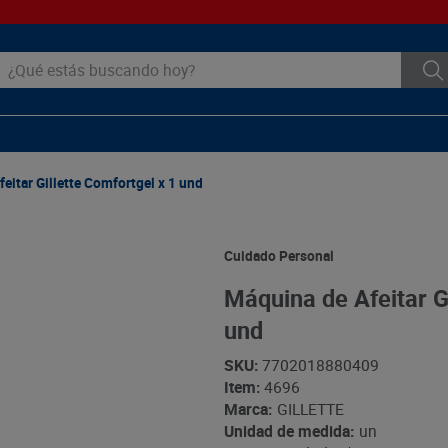
ué estás buscando hoy?
eitar Gillette Comfortgel x 1 und
Cuidado Personal
Máquina de Afeitar Gi
und
SKU
:
7702018880409
Item
:
4696
Marca:
GILLETTE
Unidad de medida:
un