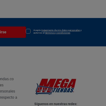
Acepto
tratamiento de mis datos personales
y
irse
autorizo el
términos y condiciones
endas.co
les
personales
respecto a
Síguenos en nuestras redes: