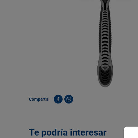
9
.
queso
10
.
papa
Compartir:
Te podría interesar