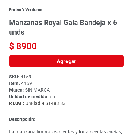
8
.
detergente
Frutas Y Verduras
9
.
queso
Manzanas Royal Gala Bandeja x 6
10
.
papa
unds
$
8900
Agregar
SKU
:
4159
Item
:
4159
Marca:
SIN MARCA
Unidad de medida:
un
P.U.M :
Unidad a
$1483.33
Descripción:
La manzana limpia los dientes y fortalecer las encías,