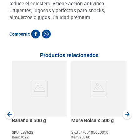
reduce el colesterol y tiene acción antivírica.
Crujientes, jugosas y perfectas para snacks,
almuerzos o jugos. Calidad premium.
Compartir:
Productos relacionados
Kiwi
SKU :
Item
:
Gram
Banano x 500 g
Mora Bolsa x 500 g
SKU :
LB3622
SKU :
7700105000310
Item
:
3622
Item
:
20766