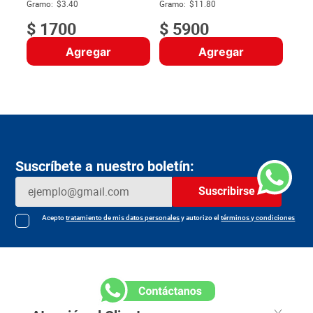
$
Gramo:
$3.40
Gramo:
$11.80
$
1700
$
5900
Agregar
Agregar
Suscríbete a nuestro boletín:
Suscribirse
Acepto
tratamiento de mis datos personales
y autorizo el
términos y condiciones