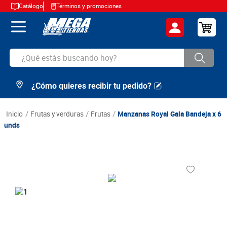
Catálogo
Términos y promociones
¿Qué estás buscando hoy?
¿Cómo quieres recibir tu pedido?
TÉRMINOS MÁS BUSCADOS
1
.
cerveza
frutas y verduras
frutas
Manzanas Royal Gala Bandeja x 6
2
.
arroz
unds
3
.
leche
4
.
cafe
5
.
aceite
6
.
azucar
7
.
huevos