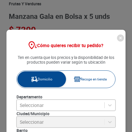
8
.
detergente
Frutas Y Verduras
9
.
queso
Manzana Gala en Bolsa x 5 unds
10
.
papa
$
7200
Agregar
¿Cómo quieres recibir tu pedido?
Ten en cuenta que los precios y la disponibilidad de los
SKU
:
42831
productos pueden variar según tu ubicación
Item
:
42831
Marca:
SIN MARCA
Unidad de medida:
un
Domicilio
Recoge en tienda
P.U.M :
Unidad a
$1440.00
Departamento
Descripción:
Seleccionar
La Manzana Gala en Bolsa x 5 unds combina dulzura
Ciudad/Municipio
natural, textura crocante y frescura incomparable.
Seleccionar
Cada manzana es seleccionada para ofrecer un sabor
Barrio