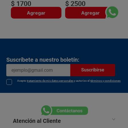
$
1700
$
2500
Agregar
Agregar
Suscríbete a nuestro boletín:
Suscribirse
Acepto
tratamiento de mis datos personales
y autorizo el
términos y condiciones
Atención al Cliente