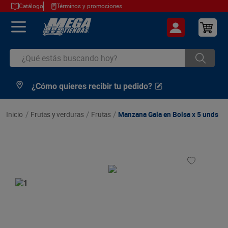
Catálogo
Términos y promociones
¿Qué estás buscando hoy?
¿Cómo quieres recibir tu pedido?
TÉRMINOS MÁS BUSCADOS
1
.
cerveza
frutas y verduras
frutas
Manzana Gala en Bolsa x 5 unds
2
.
arroz
3
.
leche
4
.
cafe
5
.
aceite
6
.
azucar
7
.
huevos