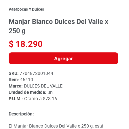
8
.
detergente
Pasabocas Y Dulces
9
.
queso
Manjar Blanco Dulces Del Valle x
10
.
papa
250 g
$
18
.
290
Agregar
SKU
:
7704872001044
Item
:
45410
Marca:
DULCES DEL VALLE
Unidad de medida:
un
P.U.M :
Gramo a
$73.16
Descripción:
El Manjar Blanco Dulces Del Valle x 250 g, está