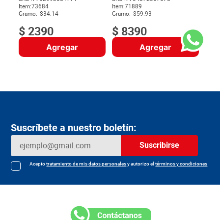
Item
:
73684
Item
:
71889
$
Gramo:
$34.14
Gramo:
$59.93
$
2390
$
8390
Agregar
Agregar
Suscríbete a nuestro boletín:
Suscribirse
Acepto
tratamiento de mis datos personales
y autorizo el
términos y condiciones