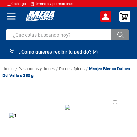
Catálogo
Términos y promociones
¿Qué estás buscando hoy?
¿Cómo quieres recibir tu pedido?
TÉRMINOS MÁS BUSCADOS
1
.
cerveza
pasabocas y dulces
dulces típicos
Manjar Blanco Dulces
2
.
arroz
Del Valle x 250 g
3
.
leche
4
.
cafe
5
.
aceite
6
.
azucar
7
.
huevos