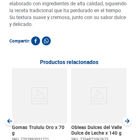
elaborado con ingredientes de alta calidad, siguiendo
la receta tradicional que ha perdurado en el tiempo.
Su textura suave y cremosa, junto con su sabor dulce
y delicado.
Compartir:
Productos relacionados
Cara
und
SKU :
Item
:
Unida
Gomas Trululu Oro x 70
Obleas Dulces del Valle
g
Dulce de Leche x 140 g
SKU :
7702993051771
SKU :
7704872067675