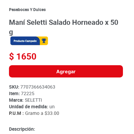
8
.
detergente
Pasabocas Y Dulces
9
.
queso
Maní Seletti Salado Horneado x 50
10
.
papa
g
$
1650
Agregar
SKU
:
7707366634063
Item
:
72225
Marca:
SELETTI
Unidad de medida:
un
P.U.M :
Gramo a
$33.00
Descripción: