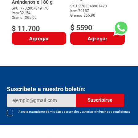
Arándanos x 180 g
SKU :
7703348901420
SKU :
7702007049176
Item
:
70157
$
Item
:
32154
Gramo:
$55.90
Gramo:
$65.00
$
5590
$
11
.
700
Agregar
Agregar
Suscríbete a nuestro boletín:
Suscribirse
Acepto
tratamiento de mis datos personales
y autorizo el
términos y condiciones