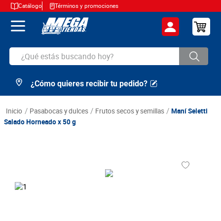
Catálogo
Términos y promociones
¿Qué estás buscando hoy?
¿Cómo quieres recibir tu pedido?
TÉRMINOS MÁS BUSCADOS
1
.
cerveza
pasabocas y dulces
frutos secos y semillas
Maní Seletti
2
.
arroz
Salado Horneado x 50 g
3
.
leche
4
.
cafe
5
.
aceite
6
.
azucar
7
.
huevos