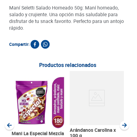
Maní Seletti Salado Horneado 50g: Maní horneado,
salado y crujiente. Una opción más saludable para
disfrutar de tu snack favorito. Perfecto para un antojo
rápido.
Compartir:
Productos relacionados
Alm
g
SKU :
Item
:
Gram
Arándanos Carolina x
Mani La Especial Mezcla
100 g