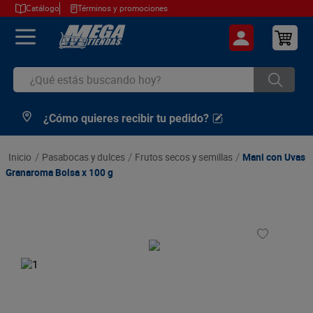
Catálogo
Términos y promociones
¿Qué estás buscando hoy?
¿Cómo quieres recibir tu pedido?
TÉRMINOS MÁS BUSCADOS
1
.
cerveza
pasabocas y dulces
frutos secos y semillas
Mani con Uvas
2
.
arroz
Granaroma Bolsa x 100 g
3
.
leche
4
.
cafe
5
.
aceite
6
.
azucar
7
.
huevos