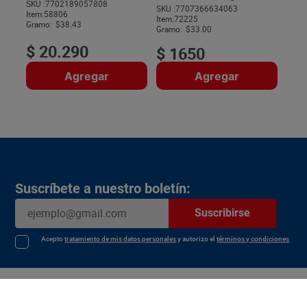
SKU :
7702189057808
SKU :
7707366634063
Item
:
58806
$
Item
:
72225
Gramo:
$38.43
Gramo:
$33.00
$
20
.
290
$
1650
Agregar
Agregar
Suscríbete a nuestro boletín:
Suscribirse
Acepto
tratamiento de mis datos personales
y autorizo el
términos y condiciones