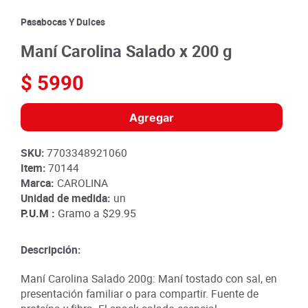
8
.
detergente
Pasabocas Y Dulces
9
.
queso
Maní Carolina Salado x 200 g
10
.
papa
$
5990
Agregar
SKU
:
7703348921060
Item
:
70144
Marca:
CAROLINA
Unidad de medida:
un
P.U.M :
Gramo a
$29.95
Descripción:
Maní Carolina Salado 200g: Maní tostado con sal, en
presentación familiar o para compartir. Fuente de