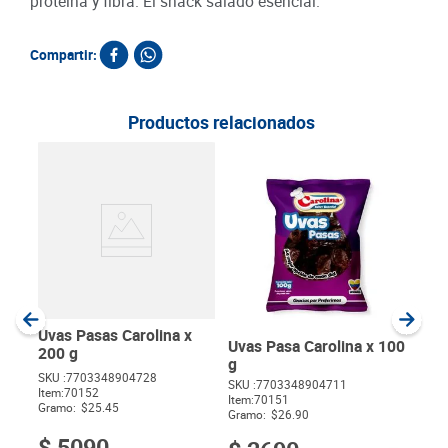
proteína y fibra. El snack salado esencial.
Compartir:
Productos relacionados
Mani
Nue
SKU :
Item
:
Gram
Uvas Pasas Carolina x
Uvas Pasa Carolina x 100
200 g
g
SKU :
7703348904728
SKU :
7703348904711
Item
:
70152
$
Item
:
70151
Gramo:
$25.45
Gramo:
$26.90
$
5090