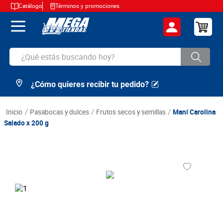
Catálogo
Términos y promociones
¿Qué estás buscando hoy?
¿Cómo quieres recibir tu pedido?
TÉRMINOS MÁS BUSCADOS
1
.
cerveza
pasabocas y dulces
frutos secos y semillas
Maní Carolina
2
.
arroz
Salado x 200 g
3
.
leche
4
.
cafe
5
.
aceite
6
.
azucar
7
.
huevos