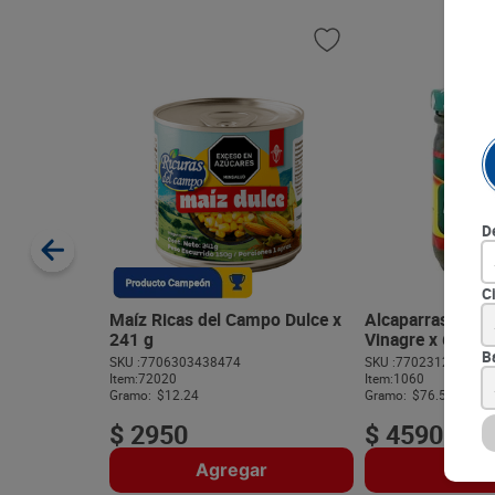
D
C
Maíz Ricas del Campo Dulce x
Alcaparras La C
241 g
Vinagre x 60 g
B
SKU :
7706303438474
SKU :
770231209002
Item
:
72020
Item
:
1060
Gramo:
$12.24
Gramo:
$76.50
$
2950
$
4590
Agregar
Agre