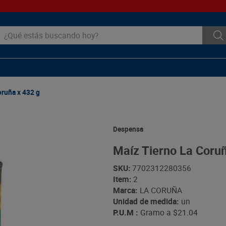
ué estás buscando hoy?
oruña x 432 g
Despensa
Maíz Tierno La Coruñ
SKU
:
7702312280356
Item
:
2
Marca:
LA CORUÑA
Unidad de medida:
un
P.U.M :
Gramo a
$21.04