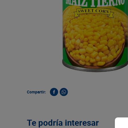
9
.
queso
10
.
papa
Compartir:
Te podría interesar