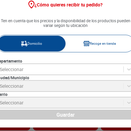
¿Cómo quieres recibir tu pedido?
Ten en cuenta que los precios y la disponibilidad de los productos pueden
variar según tu ubicación
Domicilio
Recoge en tienda
epartamento
Seleccionar
iudad/Municipio
oruña en
Conserva Durazno La Coruña x
Atún Van Camp
Seleccionar
425 g
Oliva x 160 g
arrio
3
SKU :
7702312502328
SKU :
7702367003
Item
:
29120
Item
:
30172
Seleccionar
Gramo:
$19.98
Gramo:
$69.31
$
8490
$
11
.
090
Guardar
gar
Agregar
Ag