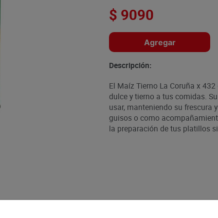
$
9090
Agregar
Descripción:
El Maíz Tierno La Coruña x 432
dulce y tierno a tus comidas. Su
usar, manteniendo su frescura y
guisos o como acompañamiento d
la preparación de tus platillos 