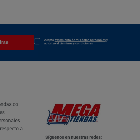
Acepto
tratamiento de mis datos personales
y
irse
autorizo el
términos y condiciones
endas.co
les
personales
respecto a
Síguenos en nuestras redes: