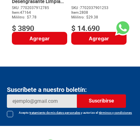
Desengrasante Limpia
YA x 500 ml
SKU :
7702037912785
SKU :
7702037901253
$
Item
:
47164
Item
:
2808
Mililitro:
$7.78
Mililitro:
$29.38
$
3890
$
14
.
690
Agregar
Agregar
Suscríbete a nuestro boletín:
Suscribirse
Acepto
tratamiento de mis datos personales
y autorizo el
términos y condiciones