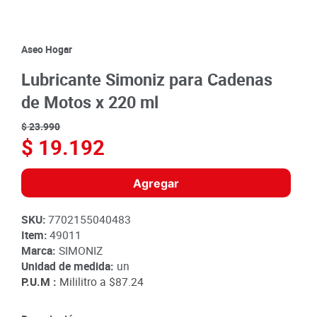
8
.
detergente
9
.
queso
Aseo Hogar
10
.
papa
Lubricante Simoniz para Cadenas
de Motos x 220 ml
$
23
.
990
$
19
.
192
Agregar
SKU
:
7702155040483
Item
:
49011
Marca:
SIMONIZ
Unidad de medida:
un
P.U.M :
Mililitro a
$87.24