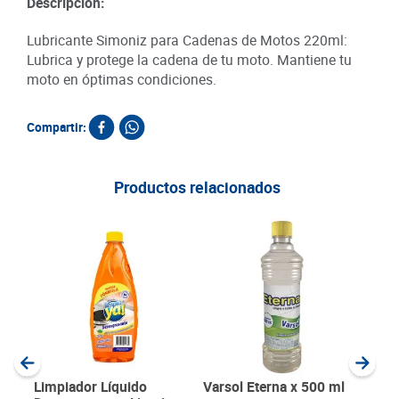
Descripción:
Lubricante Simoniz para Cadenas de Motos 220ml:
Lubrica y protege la cadena de tu moto. Mantiene tu
moto en óptimas condiciones.
Compartir:
Productos relacionados
Lim
Alas
ml
SKU :
Item
:
Milili
Limpiador Líquido
Varsol Eterna x 500 ml