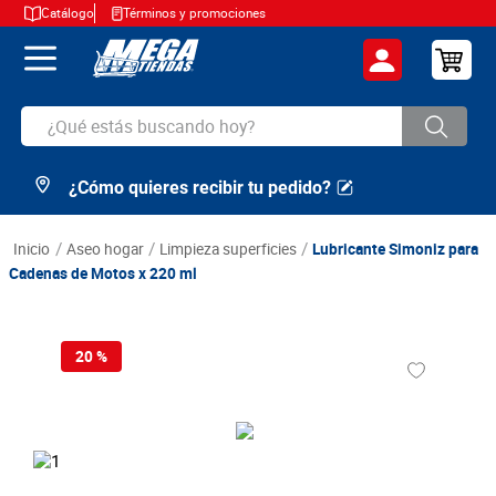
Catálogo
Términos y promociones
¿Qué estás buscando hoy?
¿Cómo quieres recibir tu pedido?
TÉRMINOS MÁS BUSCADOS
1
.
cerveza
aseo hogar
limpieza superficies
Lubricante Simoniz para
2
.
arroz
Cadenas de Motos x 220 ml
3
.
leche
4
.
cafe
20 %
5
.
aceite
6
.
azucar
7
.
huevos