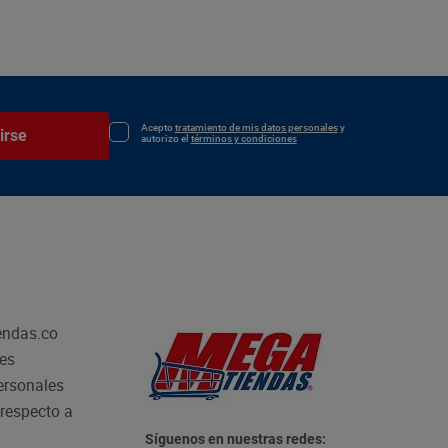
Acepto
tratamiento de mis datos personales
y
irse
autorizo el
términos y condiciones
endas.co
les
personales
respecto a
Síguenos en nuestras redes: