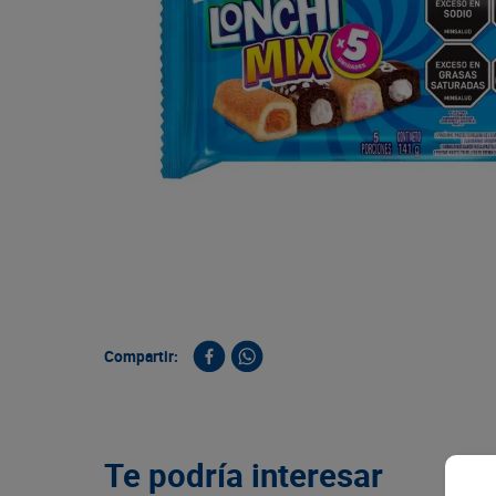
9
.
queso
10
.
papa
Compartir:
Te podría interesar