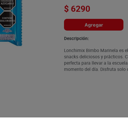
$
6290
Agregar
Descripción:
Lonchimix Bimbo Marinela es el
snacks deliciosos y prácticos. 
perfecta para llevar a la escuela
momento del día. Disfruta solo