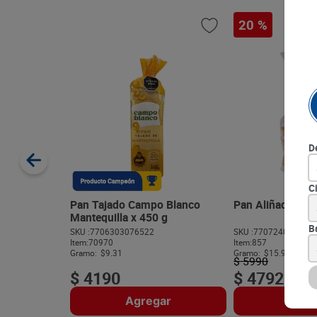
20 %
D
C
Pan Tajado Campo Blanco
Pan Aliñado Ser
Mantequilla x 450 g
B
SKU :
7706303076522
SKU :
770724027096
Item
:
70970
Item
:
857
Gramo:
$9.31
Gramo:
$15.97
$
5990
$
4190
$
4792
Agregar
Agre