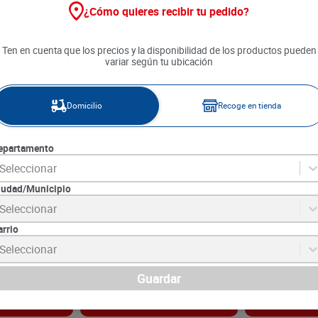
¿Cómo quieres recibir tu pedido?
Ten en cuenta que los precios y la disponibilidad de los productos pueden
variar según tu ubicación
Domicilio
Recoge en tienda
epartamento
Seleccionar
iudad/Municipio
vipan x 300 g
Pan Mantequilla Lalo x 550 g
Pan Bimbo Art
Seleccionar
Masa Madre x 
arrio
7
SKU :
7705326075109
SKU :
7705326417
Item
:
17982
Item
:
73737
Seleccionar
Gramo:
$11.80
Gramo:
$18.40
$
6490
$
9200
Guardar
gar
Agregar
Ag