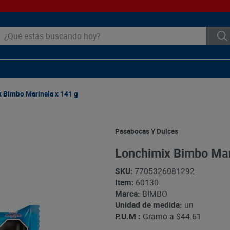
ué estás buscando hoy?
 Bimbo Marinela x 141 g
Pasabocas Y Dulces
Lonchimix Bimbo Mar
SKU
:
7705326081292
Item
:
60130
Marca:
BIMBO
Unidad de medida:
un
P.U.M :
Gramo a
$44.61