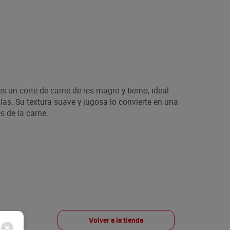
 un corte de carne de res magro y tierno, ideal
las. Su textura suave y jugosa lo convierte en una
s de la carne.
Volver a la tienda