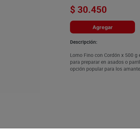
$
30
.
450
Agregar
Descripción:
Lomo Fino con Cordón x 500 g es
para preparar en asados o parril
opción popular para los amante