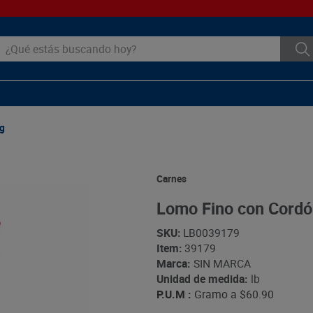
ué estás buscando hoy?
g
Carnes
Lomo Fino con Cordó
SKU
:
LB0039179
Item
:
39179
Marca:
SIN MARCA
Unidad de medida:
lb
P.U.M :
Gramo a
$60.90