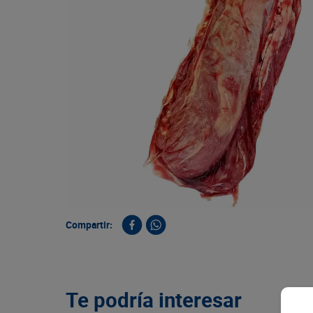
9
.
queso
10
.
papa
Compartir:
Te podría interesar