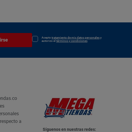
Acepto
tratamiento de mis datos personales
y
irse
autorizo el
términos y condiciones
endas.co
les
personales
respecto a
Síguenos en nuestras redes: