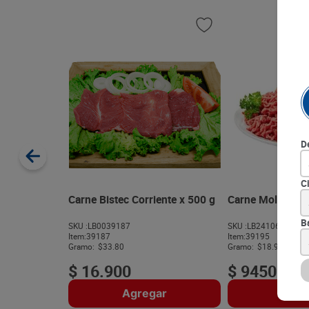
D
C
Carne Bistec Corriente x 500 g
Carne Molida Cor
B
SKU :
LB0039187
SKU :
LB2410670
Item
:
39187
Item
:
39195
Gramo:
$33.80
Gramo:
$18.90
$
16
.
900
$
9450
Agregar
Agre