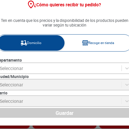
¿Cómo quieres recibir tu pedido?
Ten en cuenta que los precios y la disponibilidad de los productos pueden
variar según tu ubicación
Domicilio
Recoge en tienda
epartamento
Seleccionar
iudad/Municipio
riente x 500 g
Hueso Carnudo Cogote x 500 g
Palomilla Corr
Seleccionar
arrio
SKU :
LBS0039199
SKU :
LB0039184
Item
:
39199
Item
:
39184
Seleccionar
Gramo:
$19.10
Gramo:
$39.40
$
9550
$
19
.
700
Guardar
gar
Agregar
Ag