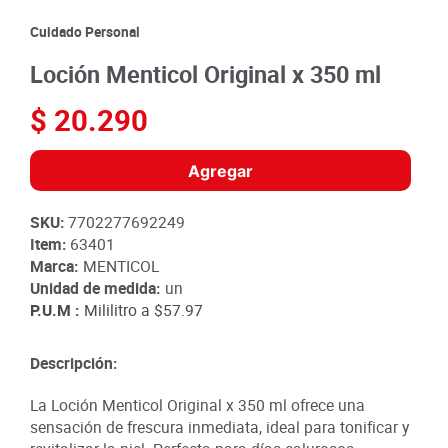
8
.
detergente
Cuidado Personal
9
.
queso
Loción Menticol Original x 350 ml
10
.
papa
$
20
.
290
Agregar
SKU
:
7702277692249
Item
:
63401
Marca:
MENTICOL
Unidad de medida:
un
P.U.M :
Mililitro a
$57.97
Descripción:
La Loción Menticol Original x 350 ml ofrece una
sensación de frescura inmediata, ideal para tonificar y