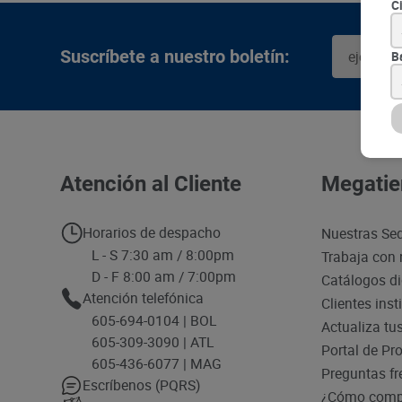
C
Suscríbete a nuestro boletín:
B
Atención al Cliente
Megatie
Horarios de despacho
Nuestras Se
L - S 7:30 am / 8:00pm
Trabaja con 
D - F 8:00 am / 7:00pm
Catálogos di
Atención telefónica
Clientes inst
605-694-0104 | BOL
Actualiza tu
605-309-3090 | ATL
Portal de Pr
605-436-6077 | MAG
Preguntas fr
Escríbenos (PQRS)
¿Cómo compr