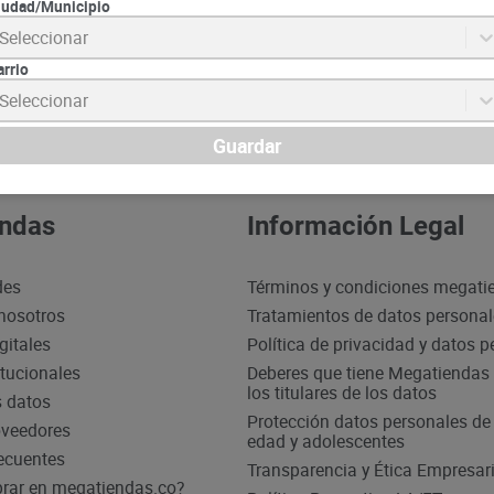
iudad/Municipio
Seleccionar
Suscrib
arrio
Seleccionar
Guardar
ndas
Información Legal
des
Términos y condiciones megati
nosotros
Tratamientos de datos persona
gitales
Política de privacidad y datos 
itucionales
Deberes que tiene Megatiendas 
los titulares de los datos
s datos
Protección datos personales d
oveedores
edad y adolescentes
ecuentes
Transparencia y Ética Empresari
ar en megatiendas.co?