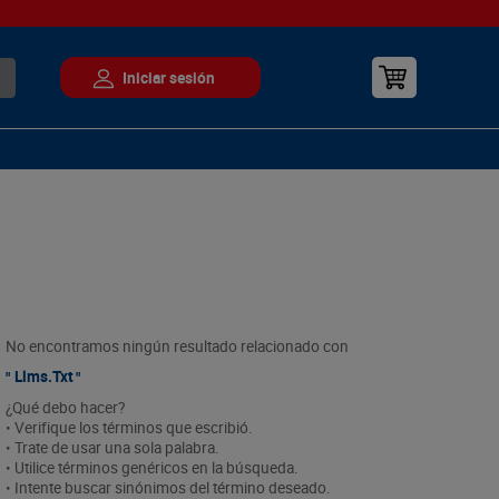
No encontramos ningún resultado relacionado con
Llms.txt
¿Qué debo hacer?
• Verifique los términos que escribió.
• Trate de usar una sola palabra.
• Utilice términos genéricos en la búsqueda.
• Intente buscar sinónimos del término deseado.