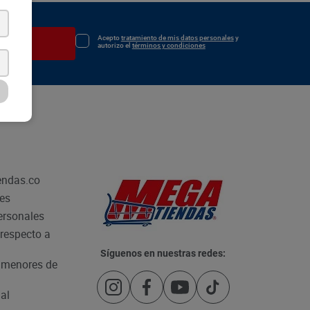
Acepto
tratamiento de mis datos personales
y
irse
autorizo el
términos y condiciones
endas.co
les
personales
respecto a
Síguenos en nuestras redes:
e menores de
al