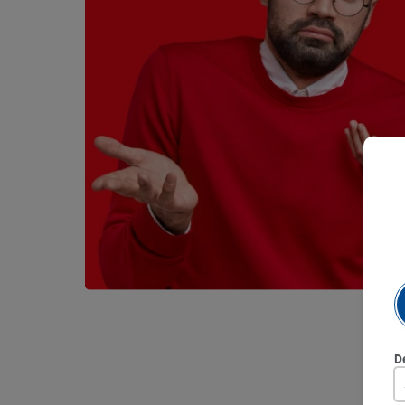
9
.
queso
10
.
papa
D