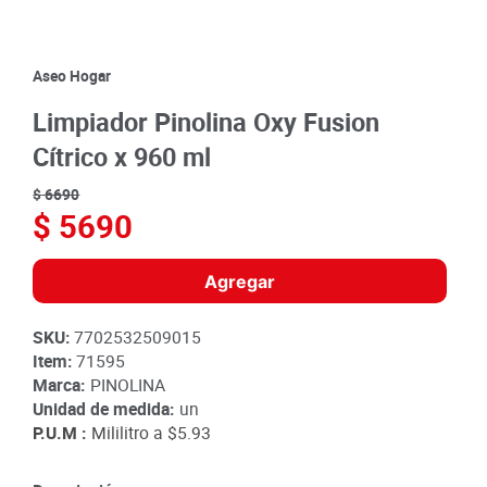
8
.
detergente
9
.
queso
Aseo Hogar
10
.
papa
Limpiador Pinolina Oxy Fusion
Cítrico x 960 ml
$
6690
$
5690
Agregar
SKU
:
7702532509015
Item
:
71595
Marca:
PINOLINA
Unidad de medida:
un
P.U.M :
Mililitro a
$5.93