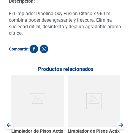
Descripción:
El Limpiador Pinolina Oxy Fusion Cítrico x 960 ml
combina poder desengrasante y frescura. Elimina
suciedad difícil, desinfecta y deja un agradable aroma
cítrico.
Compartir:
Productos relacionados
25
Lim
Fre
ml
SKU :
Item
:
Milili
Limpiador de Pisos Actix
Limpiador de Pisos Actix