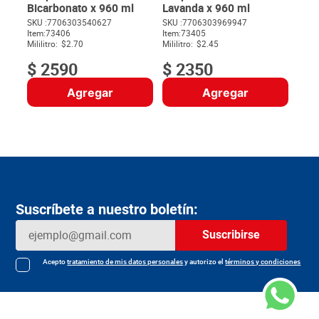
Bicarbonato x 960 ml
Lavanda x 960 ml
SKU :
7706303540627
SKU :
7706303969947
$
61
Item
:
73406
Item
:
73405
$
Mililitro:
$2.70
Mililitro:
$2.45
$
2590
$
2350
Agregar
Agregar
Suscríbete a nuestro boletín:
Suscribirse
Acepto
tratamiento de mis datos personales
y autorizo el
términos y condiciones