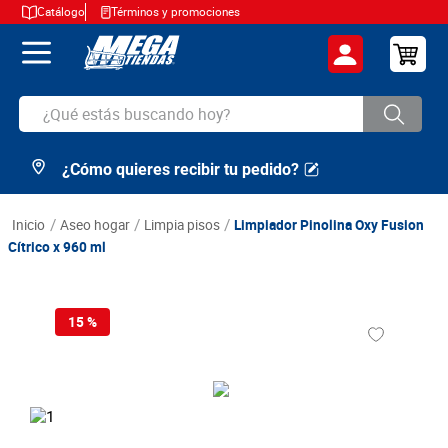
Catálogo
Términos y promociones
¿Qué estás buscando hoy?
¿Cómo quieres recibir tu pedido?
TÉRMINOS MÁS BUSCADOS
1
.
cerveza
aseo hogar
limpia pisos
Limpiador Pinolina Oxy Fusion
2
.
arroz
Cítrico x 960 ml
3
.
leche
4
.
cafe
15 %
5
.
aceite
6
.
azucar
7
.
huevos