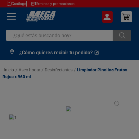
Catálogo
Términos y promociones
¿Qué estás buscando hoy?
¿Cómo quieres recibir tu pedido?
TÉRMINOS MÁS BUSCADOS
1
.
cerveza
aseo hogar
desinfectantes
Limpiador Pinolina Frutos
2
.
arroz
Rojos x 960 ml
3
.
leche
4
.
cafe
5
.
aceite
6
.
azucar
7
.
huevos