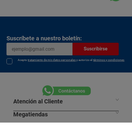
Suscríbete a nuestro boletín:
Suscribirse
Acepto
tratamiento de mis datos personales
y autorizo el
términos y condiciones
Atención al Cliente
Megatiendas
Horarios de despacho
Información Legal
L - S 7:30 am / 8:00pm