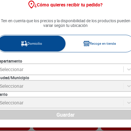
¿Cómo quieres recibir tu pedido?
Ten en cuenta que los precios y la disponibilidad de los productos pueden
variar según tu ubicación
Domicilio
Recoge en tienda
epartamento
Seleccionar
iudad/Municipio
buloso Energía
Limpiador Pinolina Citronela x
Limpiador Piso
Seleccionar
2000 ml
Bambú x 960 
arrio
0
SKU :
7702532430937
SKU :
7702532430
Item
:
2687
Item
:
4948
Seleccionar
Mililitro:
$7.14
Mililitro:
$7.97
$
14
.
290
$
7650
Guardar
gar
Agregar
Ag