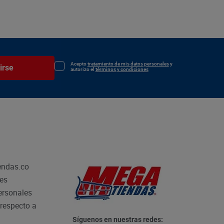
Acepto
tratamiento de mis datos personales
y
irse
autorizo el
términos y condiciones
endas.co
les
personales
respecto a
Síguenos en nuestras redes: