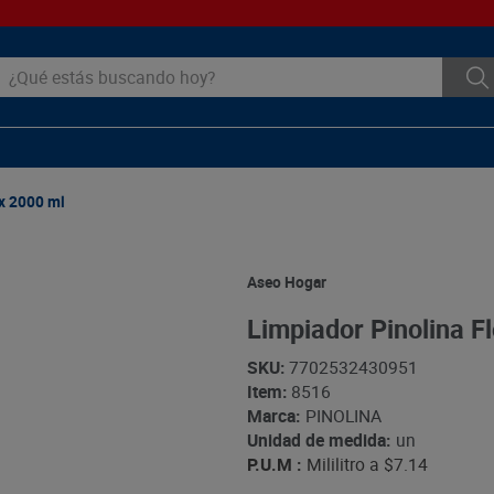
ué estás buscando hoy?
 x 2000 ml
Aseo Hogar
Limpiador Pinolina Fl
SKU
:
7702532430951
Item
:
8516
Marca:
PINOLINA
Unidad de medida:
un
P.U.M :
Mililitro a
$7.14