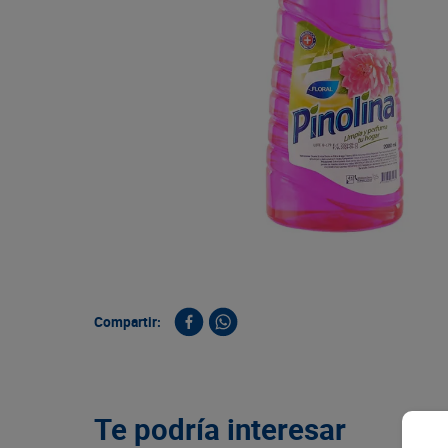
9
.
queso
10
.
papa
Compartir:
Te podría interesar