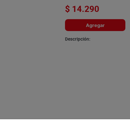
$
14
.
290
Agregar
Descripción: