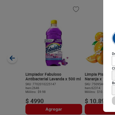
D
C
Limpiador Fabuloso
Limpia Pisos Fa
Antibacterial Lavanda x 500 ml
Naranja x 1 L
B
SKU :
7702010225147
SKU :
750954668877
Item
:
2646
Item
:
62314
Mililitro:
$9.98
Mililitro:
$10.89
$
4990
$
10
.
890
Agregar
Agre