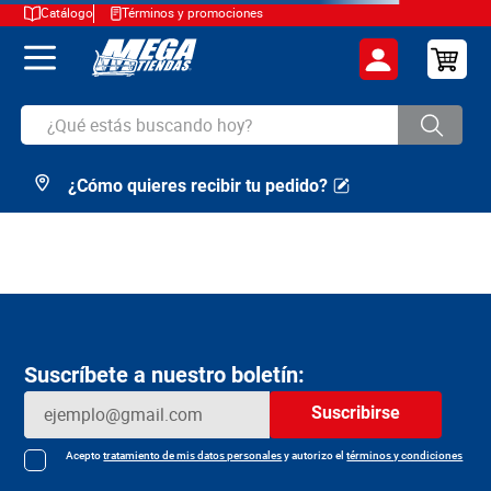
Catálogo
Términos y promociones
¿Qué estás buscando hoy?
¿Cómo quieres recibir tu pedido?
TÉRMINOS MÁS BUSCADOS
1
.
cerveza
2
.
arroz
3
.
leche
4
.
cafe
Suscríbete a nuestro boletín:
5
.
aceite
Suscribirse
6
.
azucar
7
.
huevos
Acepto
tratamiento de mis datos personales
y autorizo el
términos y condiciones