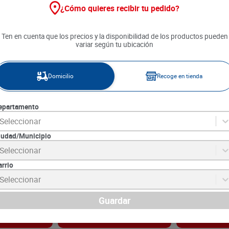
¿Cómo quieres recibir tu pedido?
Ten en cuenta que los precios y la disponibilidad de los productos pueden
variar según tu ubicación
Domicilio
Recoge en tienda
epartamento
Seleccionar
iudad/Municipio
mulsionado x
Limpiador Binner Cremagic
Lubricante Si
Seleccionar
Super Power x 300 ml
Antioxidante x
arrio
7
SKU :
7702155993185
SKU :
7703305108
Item
:
71655
Item
:
49007
Seleccionar
Mililitro:
$27.63
Mililitro:
$114.54
$
8290
$
27
.
490
Guardar
gar
Agregar
Ag