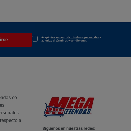
Acepto
tratamiento de mis datos personales
y
irse
autorizo el
términos y condiciones
endas.co
les
personales
respecto a
Síguenos en nuestras redes: