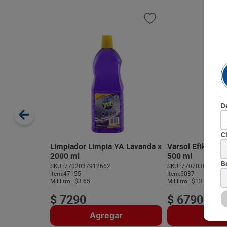
D
C
Limpiador Limpia YA Lavanda x
Varsol Efikaz E
2000 ml
500 ml
B
SKU :
7702037912662
SKU :
770703040407
Item
:
47155
Item
:
6037
Mililitro:
$3.65
Mililitro:
$13.58
$
7290
$
6790
Agregar
Agre