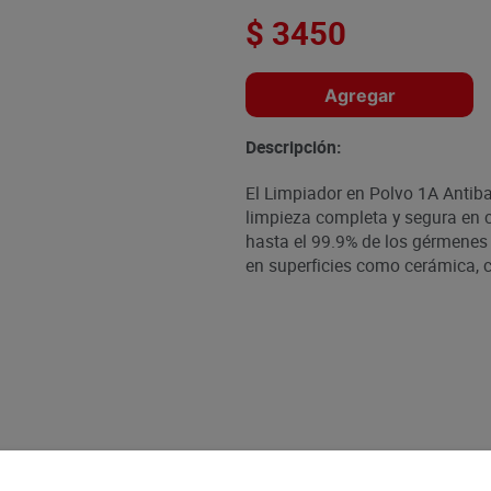
$
3450
Agregar
Descripción:
El Limpiador en Polvo 1A Antiba
limpieza completa y segura en c
hasta el 99.9% de los gérmenes
en superficies como cerámica, 