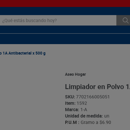
ué estás buscando hoy?
 1A Antibacterial x 500 g
Aseo Hogar
Limpiador en Polvo 1
SKU
:
7702166005051
Item
:
1592
Marca:
1-A
Unidad de medida:
un
P.U.M :
Gramo a
$6.90