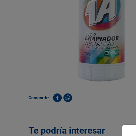
9
.
queso
10
.
papa
Compartir:
Te podría interesar