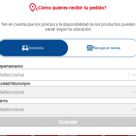
¿Cómo quieres recibir tu pedido?
20 %
Ten en cuenta que los precios y la disponibilidad de los productos pueden
variar según tu ubicación
Domicilio
Recoge en tienda
epartamento
Seleccionar
iudad/Municipio
Seleccionar
a YA Lavanda x
Limpiador Mr. Musculo 5 En 1
Varsol Eterna 
Total Cocina Naranja x 250
arrio
cm3
2
SKU :
7591005981102
SKU :
7702037901
Seleccionar
Item
:
16586
Item
:
2808
Centímetro cúbico:
$9.25
Mililitro:
$29.38
$
2890
Guardar
$
2312
$
14
.
690
gar
Agregar
Ag