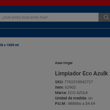
ué estás buscando hoy?
lk x 1000 ml
Aseo Hogar
Limpiador Eco Azulk 
SKU
:
7702310042727
Item
:
62902
Marca:
ECO AZULK
Unidad de medida:
un
P.U.M :
Mililitro a
$4.69