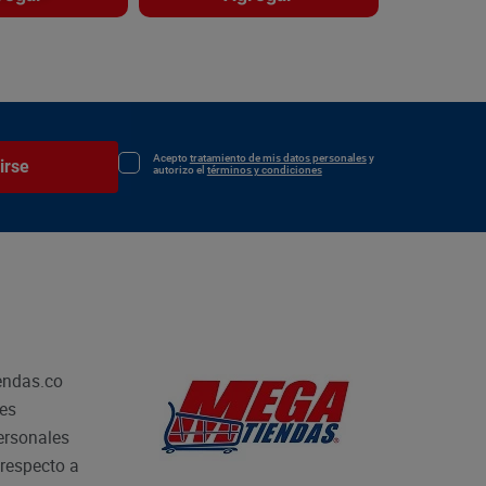
Acepto
tratamiento de mis datos personales
y
irse
autorizo el
términos y condiciones
endas.co
les
personales
respecto a