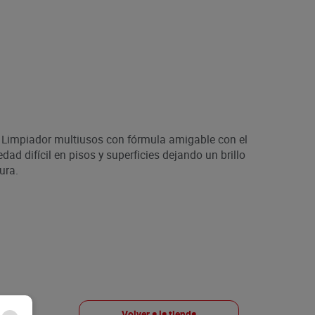
 Limpiador multiusos con fórmula amigable con el
d difícil en pisos y superficies dejando un brillo
ura.
Volver a la tienda