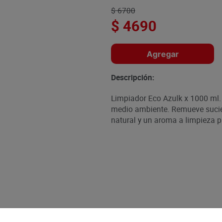
$
6700
$
4690
Agregar
Descripción:
Limpiador Eco Azulk x 1000 ml.
medio ambiente. Remueve sucieda
natural y un aroma a limpieza p