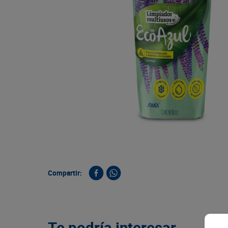
9
.
queso
10
.
papa
Compartir:
Te podría interesar