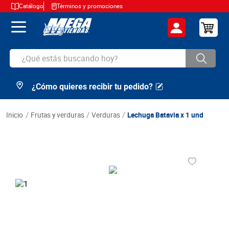
Catálogo
Términos y promociones
¿Qué estás buscando hoy?
¿Cómo quieres recibir tu pedido?
TÉRMINOS MÁS BUSCADOS
1
.
cerveza
frutas y verduras
verduras
Lechuga Batavia x 1 und
2
.
arroz
3
.
leche
4
.
cafe
5
.
aceite
6
.
azucar
7
.
huevos