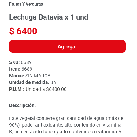
8
.
detergente
Frutas Y Verduras
9
.
queso
Lechuga Batavia x 1 und
10
.
papa
$
6400
Agregar
SKU
:
6689
Item
:
6689
Marca:
SIN MARCA
Unidad de medida:
un
P.U.M :
Unidad a
$6400.00
Descripción:
Este vegetal contiene gran cantidad de agua (más del
90%), poder antioxidante, alto contenido en vitamina
K, rica en ácido fólico y alto contenido en vitamina A.