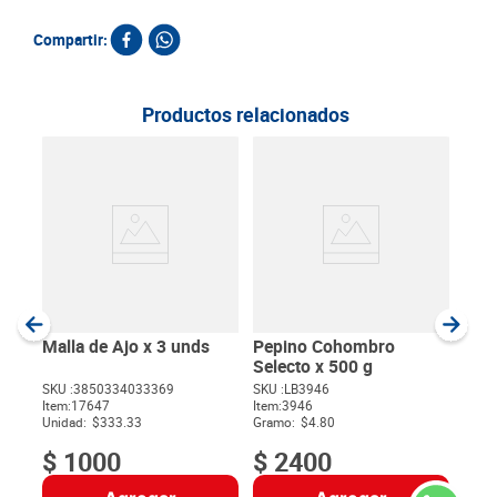
Compartir:
Productos relacionados
Ñam
SKU :
Item
:
Gram
Malla de Ajo x 3 unds
Pepino Cohombro
Selecto x 500 g
SKU :
3850334033369
SKU :
LB3946
Item
:
17647
Item
:
3946
$
Unidad:
$333.33
Gramo:
$4.80
$
1000
$
2400